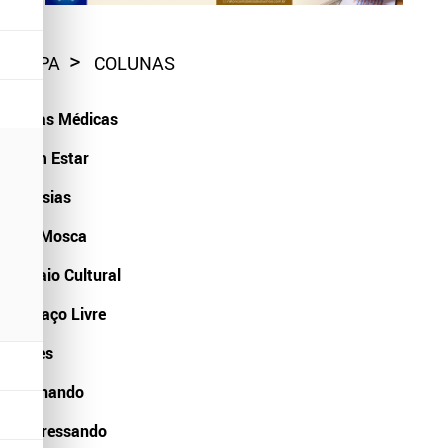
CAPA
COLUNAS
Dicas Médicas
Bem Estar
Poesias
Na Mosca
Balaio Cultural
Espaço Livre
Artes
Opinando
Expressando