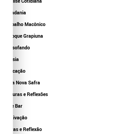
Análise Cotidiana
Cidadania
Trabalho Macônico
Enfoque Grapiuna
Filosofando
Poesia
Educação
Uma Nova Safra
Leituras e Reflexões
Cine Bar
Motivação
Letras e Reflexão