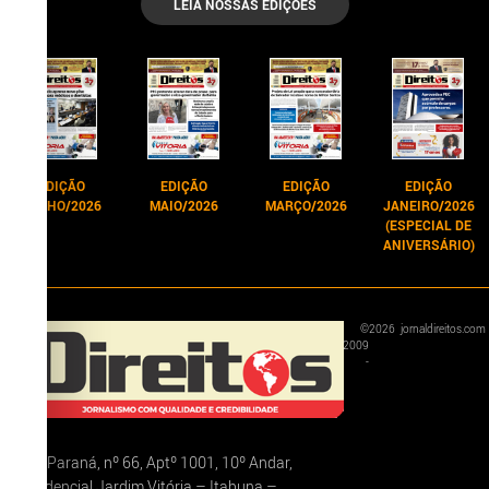
LEIA NOSSAS EDIÇÕES
EDIÇÃO
EDIÇÃO
EDIÇÃO
EDIÇÃO
JUNHO/2026
MAIO/2026
MARÇO/2026
JANEIRO/2026
(ESPECIAL DE
ANIVERSÁRIO)
©
2026
jornaldireitos.com
2009
-
Rua Paraná, nº 66, Aptº 1001, 10º Andar,
Residencial Jardim Vitória – Itabuna –