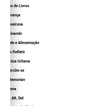
Dicas de Livros
Liderança
Capoeiruna
Opninando
Saúde e Alimentação
Para Refletir
Crônica Urbana
Excercite-se
In Memorian
Cinema
Ctrl, Alt, Del