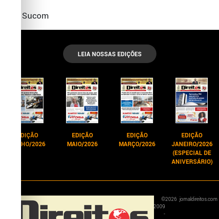
por Sucom
LEIA NOSSAS EDIÇÕES
EDIÇÃO
EDIÇÃO
EDIÇÃO
EDIÇÃO
JUNHO/2026
MAIO/2026
MARÇO/2026
JANEIRO/2026
(ESPECIAL DE
ANIVERSÁRIO)
©
2026
jornaldireitos.com
2009
-