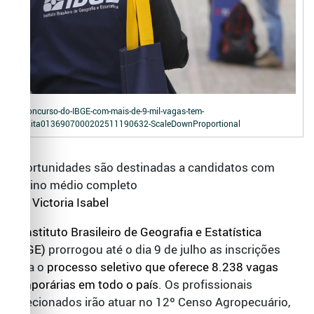
Concurso-do-IBGE-com-mais-de-9-mil-vagas-tem-
edita0136907000202511190632-ScaleDownProportional
Oportunidades são destinadas a candidatos com
ensino médio completo
Por
Victoria Isabel
O
Instituto Brasileiro de Geografia e Estatística
(IBGE)
prorrogou até o dia 9 de julho as inscrições
para o
processo seletivo que oferece 8.238 vagas
temporárias em todo o país
. Os profissionais
selecionados irão atuar no 12º Censo Agropecuário,