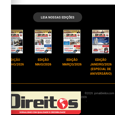
LEIA NOSSAS EDIÇÕES
EDIÇÃO
EDIÇÃO
EDIÇÃO
EDIÇÃO
JUNHO/2026
MAIO/2026
MARÇO/2026
JANEIRO/2026
(ESPECIAL DE
ANIVERSÁRIO)
©
2026
jornaldireitos.com
2009
-