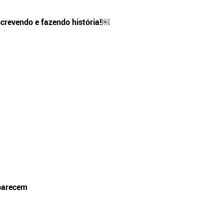
screvendo e fazendo história!￼
parecem