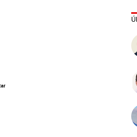
Ú
tar