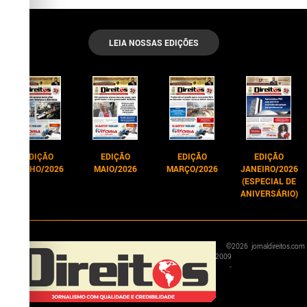
LEIA NOSSAS EDIÇÕES
EDIÇÃO
EDIÇÃO
EDIÇÃO
EDIÇÃO
JUNHO/2026
MAIO/2026
MARÇO/2026
JANEIRO/2026
(ESPECIAL DE
ANIVERSÁRIO)
©
2026
jornaldireitos.com
2009
-