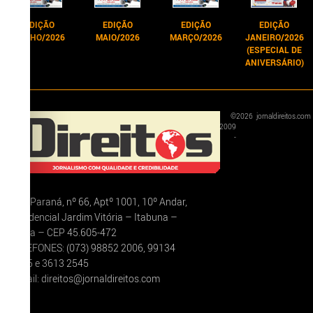
EDIÇÃO
EDIÇÃO
EDIÇÃO
EDIÇÃO
JUNHO/2026
MAIO/2026
MARÇO/2026
JANEIRO/2026
(ESPECIAL DE
ANIVERSÁRIO)
©
2026
jornaldireitos.com
2009
-
Rua Paraná, nº 66, Aptº 1001, 10º Andar,
Residencial Jardim Vitória – Itabuna –
Bahia – CEP 45.605-472
TELEFONES: (073) 98852 2006, 99134
5375 e 3613 2545
E-mail: direitos@jornaldireitos.com