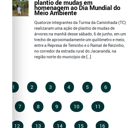
plantio de mudas em
homenagem ao Dia Mundial do
Meio Ambiente
Quatorze integrantes da Turma da Caminhada (TC)
realizaram uma ação de plantio de mudas de
árvores na manhã desse sábado, 6 de junho, em um
trecho de aproximadamente um quilômetro e meio,
entre a Represa de Teminho e o Ramal de Reizinho,
no corredor da estrada rural do Jacarandá, na
região norte do município de […]
1
2
3
4
5
6
7
8
9
10
11
12
13
14
15
16