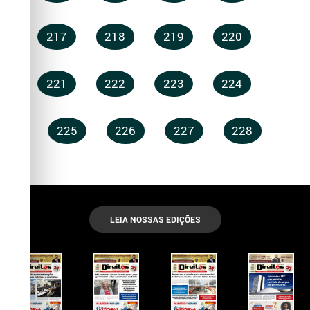
217
218
219
220
221
222
223
224
225
226
227
228
LEIA NOSSAS EDIÇÕES