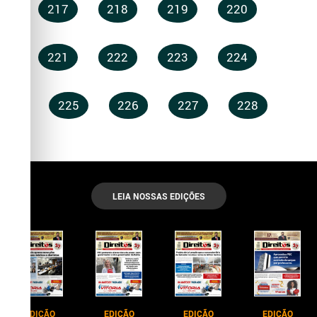
217
218
219
220
221
222
223
224
225
226
227
228
LEIA NOSSAS EDIÇÕES
EDIÇÃO
EDIÇÃO
EDIÇÃO
EDIÇÃO