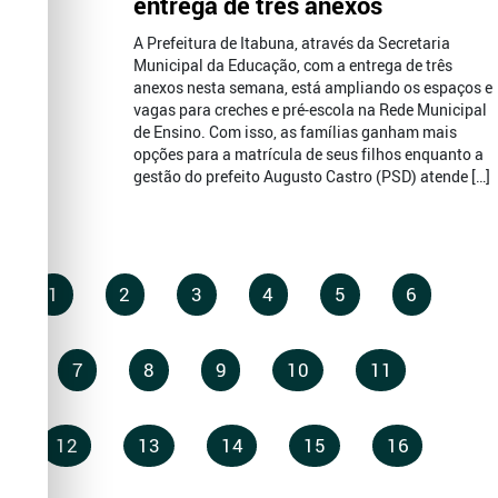
entrega de três anexos
A Prefeitura de Itabuna, através da Secretaria
Municipal da Educação, com a entrega de três
anexos nesta semana, está ampliando os espaços e
vagas para creches e pré-escola na Rede Municipal
de Ensino. Com isso, as famílias ganham mais
opções para a matrícula de seus filhos enquanto a
gestão do prefeito Augusto Castro (PSD) atende […]
1
2
3
4
5
6
7
8
9
10
11
12
13
14
15
16