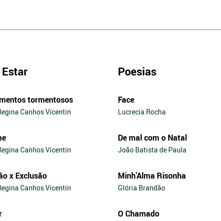
Estar
Poesias
mentos tormentosos
Face
Regina Canhos Vicentin
Lucrecia Rocha
me
De mal com o Natal
Regina Canhos Vicentin
João Batista de Paula
ão x Exclusão
Minh’Alma Risonha
Regina Canhos Vicentin
Glória Brandão
r
O Chamado