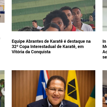
s
Equipe Abrantes de Karatê é destaque na
In
32ª Copa Interestadual de Karatê, em
Mo
Vitória da Conquista
Ac
se