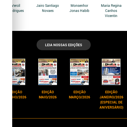
Vercil
Jairo Santiago
Monsenhor
Maria Regina
Rodrigues
Novaes
Jonas Habib
Canhos
Vicentin
LEIA NOSSAS EDIÇÕES
EDIÇÃO
EDIÇÃO
EDIÇÃO
EDIÇÃO
JUNHO/2026
MAIO/2026
MARÇO/2026
JANEIRO/2026
(ESPECIAL DE
ANIVERSÁRIO)