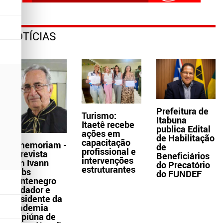
NOTÍCIAS
Prefeitura de
Turismo:
Itabuna
Itaetê recebe
publica Edital
ações em
de Habilitação
capacitação
In memoriam -
de
profissional e
Entrevista
Beneficiários
intervenções
com Ivann
do Precatório
estruturantes
Krebs
do FUNDEF
Montenegro
fundador e
presidente da
Academia
Grapiúna de