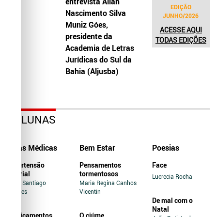
entrevista Allah
EDIÇÃO
Nascimento Silva
JUNHO/2026
Muniz Góes,
ACESSE AQUI
presidente da
TODAS EDIÇÕES
Academia de Letras
Jurídicas do Sul da
Bahia (Aljusba)
COLUNAS
Dicas Médicas
Bem Estar
Poesias
Hipertensão
Pensamentos
Face
Arterial
tormentosos
Lucrecia Rocha
Jairo Santiago
Maria Regina Canhos
Novaes
Vicentin
De mal com o
Natal
Medicamentos
O ciúme