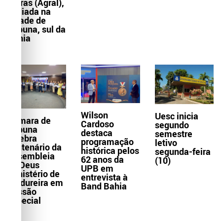
Letras (Agral),
sediada na
cidade de
Itabuna, sul da
Bahia
Wilson
Uesc inicia
Câmara de
Cardoso
segundo
Itabuna
destaca
semestre
celebra
programação
letivo
centenário da
histórica pelos
segunda-feira
Assembleia
62 anos da
(10)
de Deus
UPB em
Ministério de
entrevista à
Madureira em
Band Bahia
Sessão
Especial