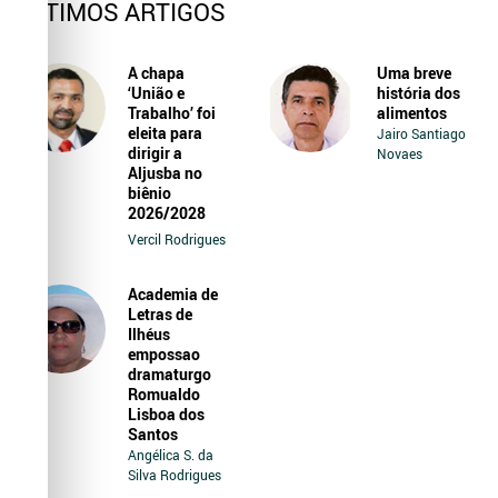
ÚLTIMOS ARTIGOS
A chapa
Uma breve
‘União e
história dos
Trabalho’ foi
alimentos
eleita para
Jairo Santiago
dirigir a
Novaes
Aljusba no
biênio
2026/2028
Vercil Rodrigues
Academia de
Letras de
Ilhéus
empossao
dramaturgo
Romualdo
Lisboa dos
Santos
Angélica S. da
Silva Rodrigues