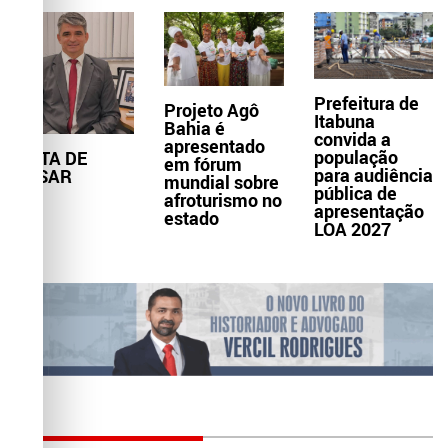
Prefeitura de
Projeto Agô
Itabuna
Bahia é
convida a
apresentado
população
NOTA DE
em fórum
para audiência
PESAR
mundial sobre
pública de
afroturismo no
apresentação
estado
LOA 2027