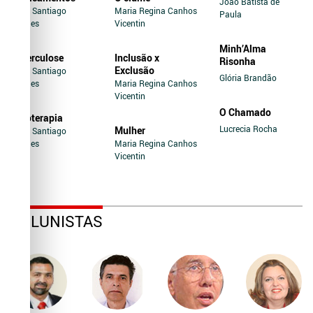
João Batista de
Jairo Santiago
Maria Regina Canhos
Paula
Novaes
Vicentin
Minh’Alma
Tuberculose
Inclusão x
Risonha
Exclusão
Jairo Santiago
Glória Brandão
Novaes
Maria Regina Canhos
Vicentin
O Chamado
Soroterapia
Lucrecia Rocha
Mulher
Jairo Santiago
Novaes
Maria Regina Canhos
Vicentin
COLUNISTAS