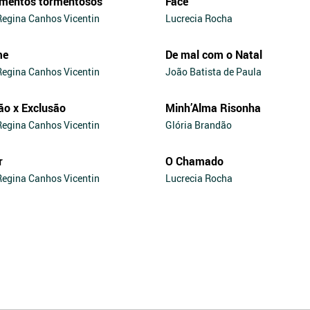
mentos tormentosos
Face
Regina Canhos Vicentin
Lucrecia Rocha
me
De mal com o Natal
Regina Canhos Vicentin
João Batista de Paula
ão x Exclusão
Minh’Alma Risonha
Regina Canhos Vicentin
Glória Brandão
r
O Chamado
Regina Canhos Vicentin
Lucrecia Rocha