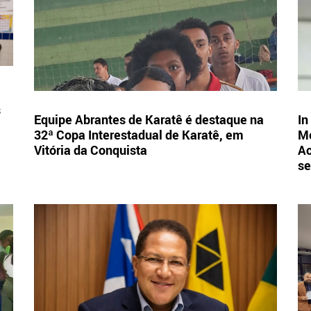
s
Equipe Abrantes de Karatê é destaque na
In
32ª Copa Interestadual de Karatê, em
Mo
Vitória da Conquista
Ac
se