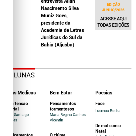
entrevista Allah
EDIÇÃO
Nascimento Silva
JUNHO/2026
Muniz Góes,
ACESSE AQUI
presidente da
TODAS EDIÇÕES
Academia de Letras
Jurídicas do Sul da
Bahia (Aljusba)
COLUNAS
Dicas Médicas
Bem Estar
Poesias
Hipertensão
Pensamentos
Face
Arterial
tormentosos
Lucrecia Rocha
Jairo Santiago
Maria Regina Canhos
Novaes
Vicentin
De mal com o
Natal
Medicamentos
O ciúme