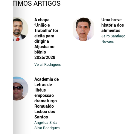
ÚLTIMOS ARTIGOS
A chapa
Uma breve
‘União e
história dos
Trabalho’ foi
alimentos
eleita para
Jairo Santiago
dirigir a
Novaes
Aljusba no
biênio
2026/2028
Vercil Rodrigues
Academia de
Letras de
Ilhéus
empossao
dramaturgo
Romualdo
Lisboa dos
Santos
Angélica S. da
Silva Rodrigues