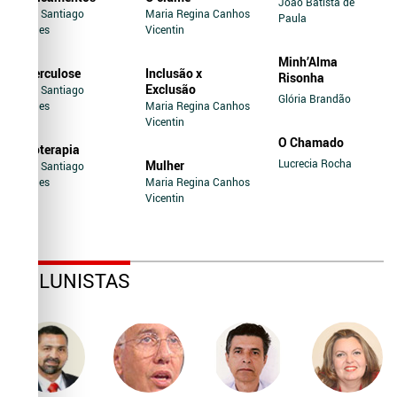
João Batista de
Jairo Santiago
Maria Regina Canhos
Paula
Novaes
Vicentin
Minh’Alma
Tuberculose
Inclusão x
Risonha
Exclusão
Jairo Santiago
Glória Brandão
Novaes
Maria Regina Canhos
Vicentin
O Chamado
Soroterapia
Lucrecia Rocha
Mulher
Jairo Santiago
Novaes
Maria Regina Canhos
Vicentin
COLUNISTAS