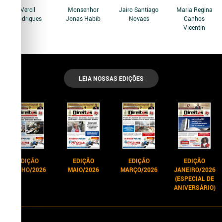
Vercil
Monsenhor
Jairo Santiago
Maria Regina
Rodrigues
Jonas Habib
Novaes
Canhos
Vicentin
LEIA NOSSAS EDIÇÕES
EDIÇÃO
EDIÇÃO
EDIÇÃO
EDIÇÃO
JUNHO/2026
MAIO/2026
MARÇO/2026
JANEIRO/2026
(ESPECIAL DE
ANIVERSÁRIO)