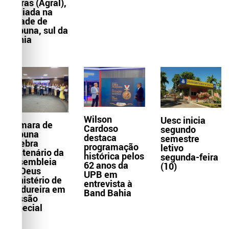
Letras (Agral),
sediada na
cidade de
Itabuna, sul da
Bahia
Wilson
Uesc inicia
Câmara de
Cardoso
segundo
Itabuna
destaca
semestre
celebra
programação
letivo
centenário da
histórica pelos
segunda-feira
Assembleia
62 anos da
(10)
de Deus
UPB em
Ministério de
entrevista à
Madureira em
Band Bahia
Sessão
Especial