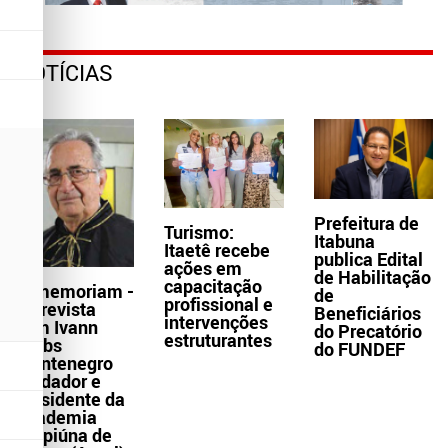
NOTÍCIAS
Prefeitura de
Turismo:
Itabuna
Itaetê recebe
publica Edital
ações em
de Habilitação
capacitação
In memoriam -
de
profissional e
Entrevista
Beneficiários
intervenções
com Ivann
do Precatório
estruturantes
Krebs
do FUNDEF
Montenegro
fundador e
presidente da
Academia
Grapiúna de