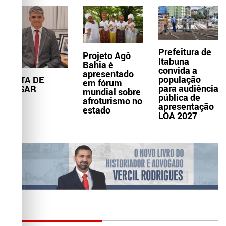
Prefeitura de
Projeto Agô
Itabuna
Bahia é
convida a
apresentado
população
NOTA DE
em fórum
para audiência
PESAR
mundial sobre
pública de
afroturismo no
apresentação
estado
LOA 2027