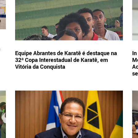
s
Equipe Abrantes de Karatê é destaque na
In
32ª Copa Interestadual de Karatê, em
Mo
Vitória da Conquista
Ac
se