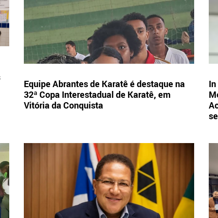
s
Equipe Abrantes de Karatê é destaque na
In
32ª Copa Interestadual de Karatê, em
Mo
Vitória da Conquista
Ac
se