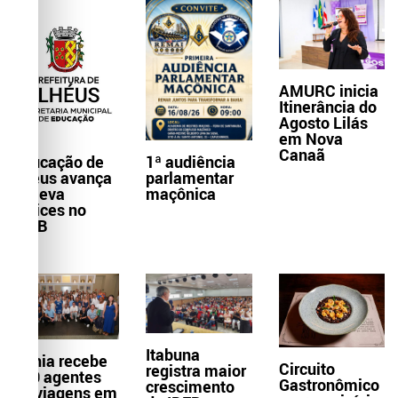
AMURC inicia
Itinerância do
Agosto Lilás
em Nova
Canaã
Educação de
1ª audiência
Ilhéus avança
parlamentar
e eleva
maçônica
índices no
IDEB
Itabuna
Bahia recebe
Circuito
registra maior
300 agentes
Gastronômico
crescimento
de viagens em