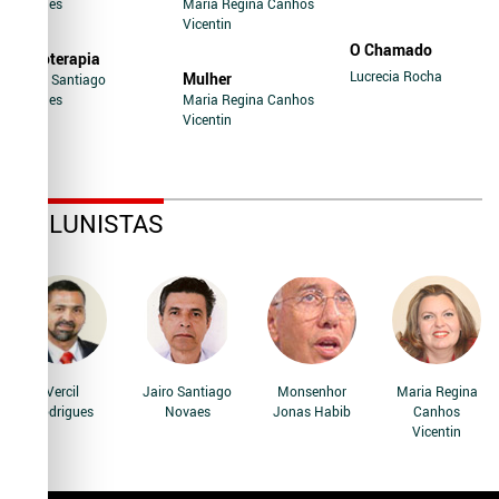
Novaes
Maria Regina Canhos
Vicentin
O Chamado
Soroterapia
Lucrecia Rocha
Mulher
Jairo Santiago
Novaes
Maria Regina Canhos
Vicentin
COLUNISTAS
Vercil
Jairo Santiago
Monsenhor
Maria Regina
Rodrigues
Novaes
Jonas Habib
Canhos
Vicentin