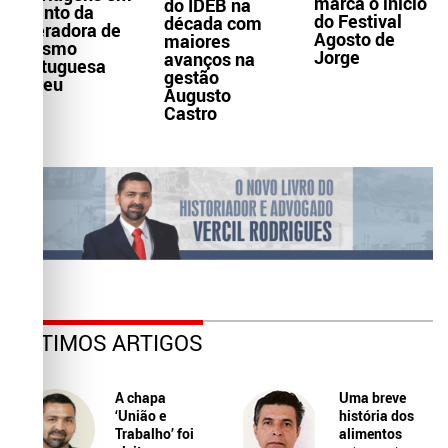
marca o início
do IDEB na
evento da
do Festival
década com
operadora de
Agosto de
maiores
turismo
Jorge
avanços na
portuguesa
gestão
Abreu
Augusto
Castro
ÚLTIMOS ARTIGOS
A chapa
Uma breve
‘União e
história dos
Trabalho’ foi
alimentos