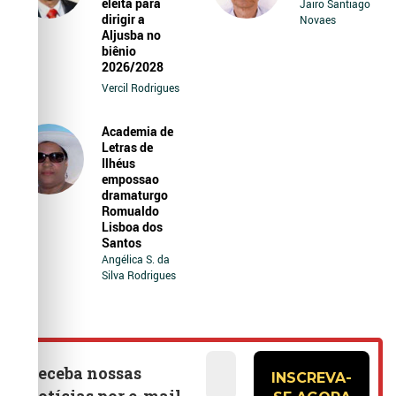
eleita para
Jairo Santiago
dirigir a
Novaes
Aljusba no
biênio
2026/2028
Vercil Rodrigues
Academia de
Letras de
Ilhéus
empossao
dramaturgo
Romualdo
Lisboa dos
Santos
Angélica S. da
Silva Rodrigues