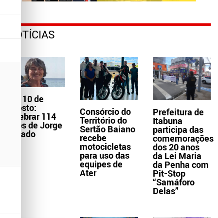
NOTÍCIAS
Dia 10 de
agosto:
Consórcio do
Prefeitura de
celebrar 114
Território do
Itabuna
anos de Jorge
Sertão Baiano
participa das
Amado
recebe
comemorações
motocicletas
dos 20 anos
para uso das
da Lei Maria
equipes de
da Penha com
Ater
Pit-Stop
“Samáforo
Delas”