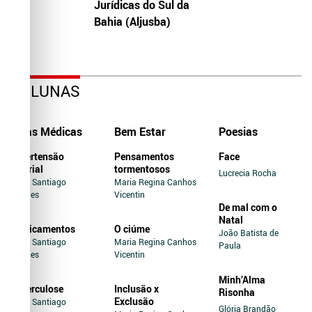
Jurídicas do Sul da
Bahia (Aljusba)
COLUNAS
Dicas Médicas
Bem Estar
Poesias
Hipertensão
Pensamentos
Face
Arterial
tormentosos
Lucrecia Rocha
Jairo Santiago
Maria Regina Canhos
Novaes
Vicentin
De mal com o
Natal
Medicamentos
O ciúme
João Batista de
Jairo Santiago
Maria Regina Canhos
Paula
Novaes
Vicentin
Minh’Alma
Tuberculose
Inclusão x
Risonha
Exclusão
Jairo Santiago
Glória Brandão