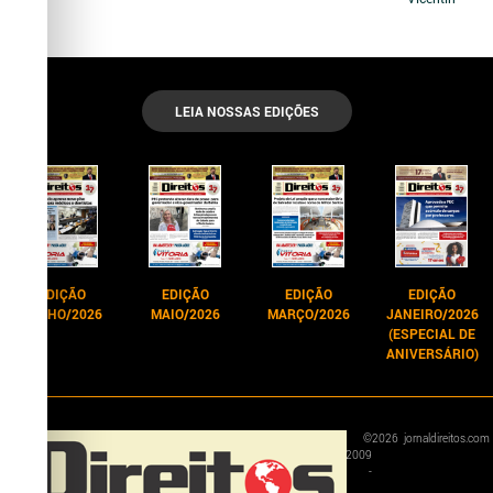
LEIA NOSSAS EDIÇÕES
EDIÇÃO
EDIÇÃO
EDIÇÃO
EDIÇÃO
JUNHO/2026
MAIO/2026
MARÇO/2026
JANEIRO/2026
(ESPECIAL DE
ANIVERSÁRIO)
©
2026
jornaldireitos.com
2009
-