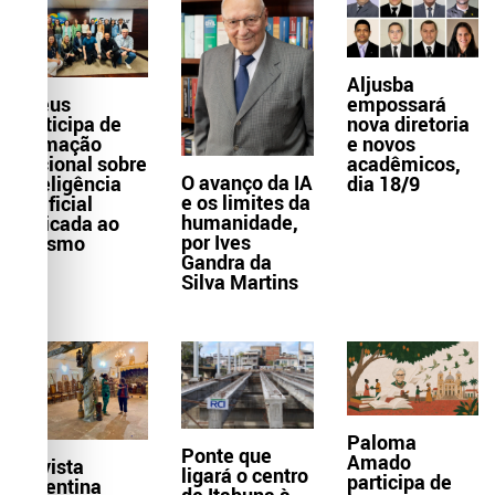
Aljusba
empossará
Ilhéus
nova diretoria
participa de
e novos
formação
acadêmicos,
nacional sobre
O avanço da IA
dia 18/9
Inteligência
e os limites da
Artificial
humanidade,
aplicada ao
por Ives
turismo
Gandra da
Silva Martins
Paloma
Ponte que
Amado
Revista
ligará o centro
participa de
argentina