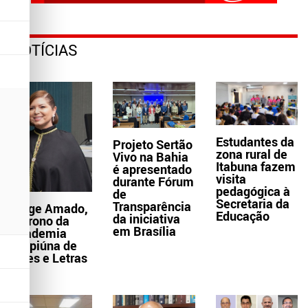
NOTÍCIAS
Estudantes da
Projeto Sertão
zona rural de
Vivo na Bahia
Itabuna fazem
é apresentado
visita
durante Fórum
pedagógica à
de
Secretaria da
Transparência
Jorge Amado,
Educação
da iniciativa
patrono da
em Brasília
Academia
Grapiúna de
Artes e Letras