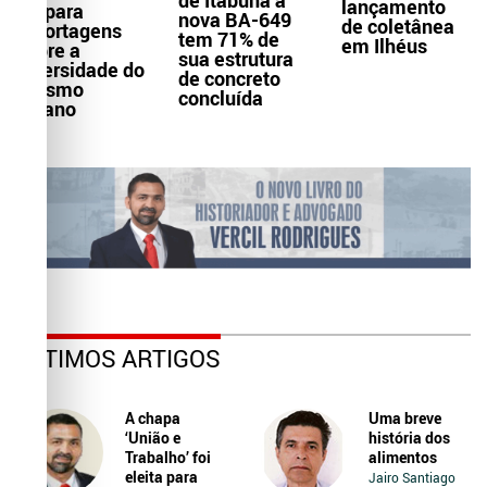
de Itabuna à
lançamento
prepara
nova BA-649
de coletânea
reportagens
tem 71% de
em Ilhéus
sobre a
sua estrutura
diversidade do
de concreto
turismo
concluída
baiano
ÚLTIMOS ARTIGOS
A chapa
Uma breve
‘União e
história dos
Trabalho’ foi
alimentos
eleita para
Jairo Santiago