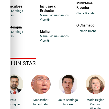
Minh’Alma
Tuberculose
Inclusão x
Risonha
Exclusão
Jairo Santiago
Glória Brandão
Novaes
Maria Regina Canhos
Vicentin
O Chamado
Soroterapia
Lucrecia Rocha
Mulher
Jairo Santiago
Novaes
Maria Regina Canhos
Vicentin
COLUNISTAS
Vercil
Monsenhor
Jairo Santiago
Maria Regina
Rodrigues
Jonas Habib
Novaes
Canhos
Vicentin