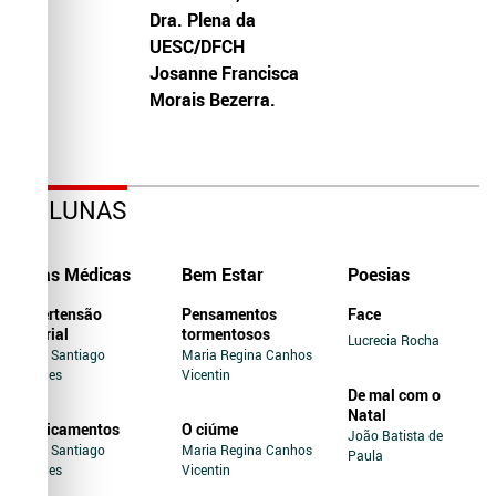
Dra. Plena da
UESC/DFCH
Josanne Francisca
Morais Bezerra.
COLUNAS
Dicas Médicas
Bem Estar
Poesias
Hipertensão
Pensamentos
Face
Arterial
tormentosos
Lucrecia Rocha
Jairo Santiago
Maria Regina Canhos
Novaes
Vicentin
De mal com o
Natal
Medicamentos
O ciúme
João Batista de
Jairo Santiago
Maria Regina Canhos
Paula
Novaes
Vicentin