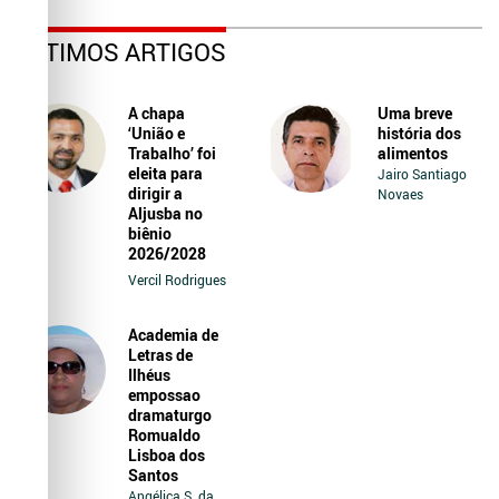
ÚLTIMOS ARTIGOS
A chapa
Uma breve
‘União e
história dos
Trabalho’ foi
alimentos
eleita para
Jairo Santiago
dirigir a
Novaes
Aljusba no
biênio
2026/2028
Vercil Rodrigues
Academia de
Letras de
Ilhéus
empossao
dramaturgo
Romualdo
Lisboa dos
Santos
Angélica S. da