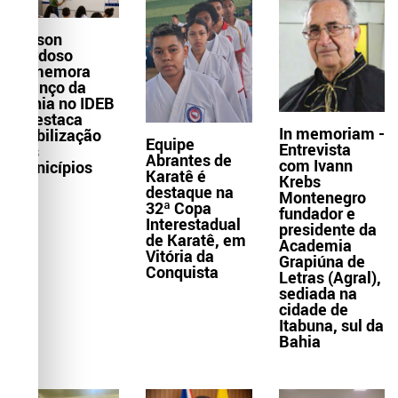
Wilson
Cardoso
comemora
avanço da
Bahia no IDEB
e destaca
In memoriam -
mobilização
Equipe
Entrevista
dos
Abrantes de
com Ivann
municípios
Karatê é
Krebs
destaque na
Montenegro
32ª Copa
fundador e
Interestadual
presidente da
de Karatê, em
Academia
Vitória da
Grapiúna de
Conquista
Letras (Agral),
sediada na
cidade de
Itabuna, sul da
Bahia