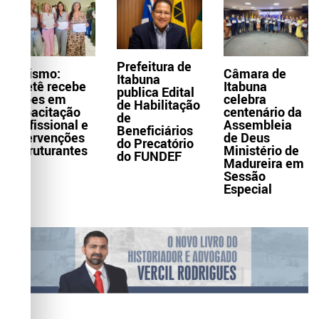
Prefeitura de
Turismo:
Câmara de
Itabuna
Itaetê recebe
Itabuna
publica Edital
ações em
celebra
de Habilitação
capacitação
centenário da
de
profissional e
Assembleia
Beneficiários
intervenções
de Deus
do Precatório
estruturantes
Ministério de
do FUNDEF
Madureira em
Sessão
Especial