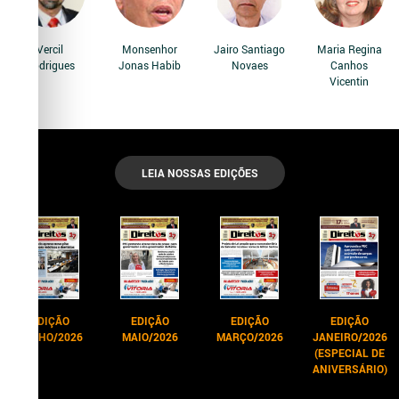
Vercil
Monsenhor
Jairo Santiago
Maria Regina
Rodrigues
Jonas Habib
Novaes
Canhos
Vicentin
LEIA NOSSAS EDIÇÕES
EDIÇÃO
EDIÇÃO
EDIÇÃO
EDIÇÃO
JUNHO/2026
MAIO/2026
MARÇO/2026
JANEIRO/2026
(ESPECIAL DE
ANIVERSÁRIO)