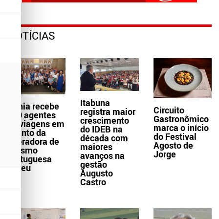
NOTÍCIAS
Itabuna
Bahia recebe
Circuito
registra maior
300 agentes
Gastronômico
crescimento
de viagens em
marca o início
do IDEB na
evento da
do Festival
década com
operadora de
Agosto de
maiores
turismo
Jorge
avanços na
portuguesa
gestão
Abreu
Augusto
Castro