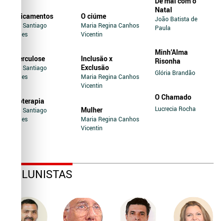
De mal com o
Natal
Medicamentos
O ciúme
João Batista de
Jairo Santiago
Maria Regina Canhos
Paula
Novaes
Vicentin
Minh’Alma
Tuberculose
Inclusão x
Risonha
Exclusão
Jairo Santiago
Glória Brandão
Novaes
Maria Regina Canhos
Vicentin
O Chamado
Soroterapia
Lucrecia Rocha
Mulher
Jairo Santiago
Novaes
Maria Regina Canhos
Vicentin
COLUNISTAS