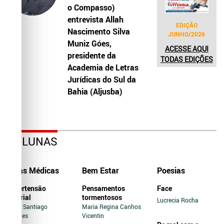
o Compasso)
entrevista Allah
EDIÇÃO
Nascimento Silva
JUNHO/2026
Muniz Góes,
ACESSE AQUI
presidente da
TODAS EDIÇÕES
Academia de Letras
Jurídicas do Sul da
Bahia (Aljusba)
COLUNAS
Dicas Médicas
Bem Estar
Poesias
Hipertensão
Pensamentos
Face
Arterial
tormentosos
Lucrecia Rocha
Jairo Santiago
Maria Regina Canhos
Novaes
Vicentin