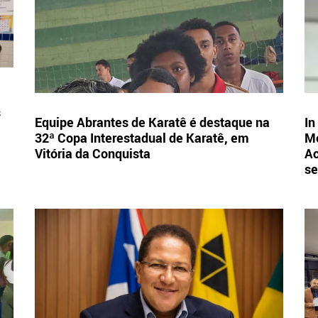
s
Equipe Abrantes de Karatê é destaque na
In
32ª Copa Interestadual de Karatê, em
Mo
Vitória da Conquista
Ac
se