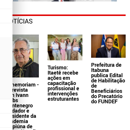
NOTÍCIAS
Prefeitura de
Turismo:
Itabuna
Itaetê recebe
publica Edital
ações em
de Habilitação
capacitação
In memoriam -
de
profissional e
Entrevista
Beneficiários
intervenções
com Ivann
do Precatório
estruturantes
Krebs
do FUNDEF
Montenegro
fundador e
presidente da
Academia
Grapiúna de