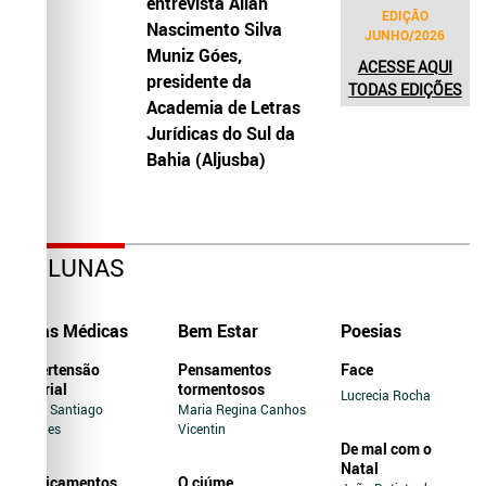
entrevista Allah
EDIÇÃO
Nascimento Silva
JUNHO/2026
Muniz Góes,
ACESSE AQUI
presidente da
TODAS EDIÇÕES
Academia de Letras
Jurídicas do Sul da
Bahia (Aljusba)
COLUNAS
Dicas Médicas
Bem Estar
Poesias
Hipertensão
Pensamentos
Face
Arterial
tormentosos
Lucrecia Rocha
Jairo Santiago
Maria Regina Canhos
Novaes
Vicentin
De mal com o
Natal
Medicamentos
O ciúme