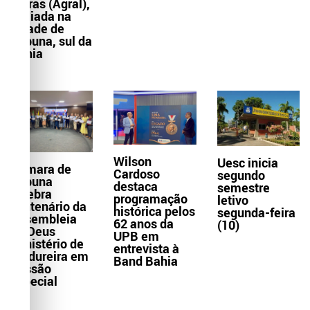
Letras (Agral),
sediada na
cidade de
Itabuna, sul da
Bahia
Wilson
Uesc inicia
Câmara de
Cardoso
segundo
Itabuna
destaca
semestre
celebra
programação
letivo
centenário da
histórica pelos
segunda-feira
Assembleia
62 anos da
(10)
de Deus
UPB em
Ministério de
entrevista à
Madureira em
Band Bahia
Sessão
Especial