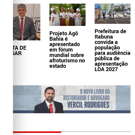
Prefeitura de
Projeto Agô
Itabuna
Bahia é
convida a
apresentado
população
NOTA DE
em fórum
para audiência
PESAR
mundial sobre
pública de
afroturismo no
apresentação
estado
LOA 2027