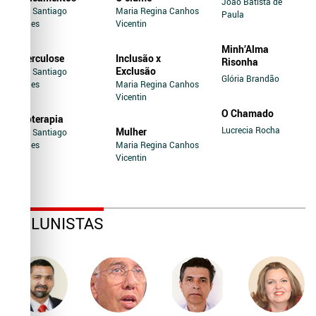
João Batista de
Jairo Santiago
Maria Regina Canhos
Paula
Novaes
Vicentin
Minh’Alma
Tuberculose
Inclusão x
Risonha
Exclusão
Jairo Santiago
Glória Brandão
Novaes
Maria Regina Canhos
Vicentin
O Chamado
Soroterapia
Lucrecia Rocha
Mulher
Jairo Santiago
Novaes
Maria Regina Canhos
Vicentin
COLUNISTAS