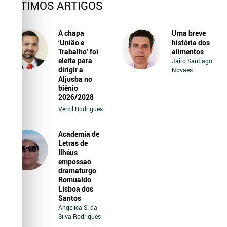
ÚLTIMOS ARTIGOS
A chapa
Uma breve
‘União e
história dos
Trabalho’ foi
alimentos
eleita para
Jairo Santiago
dirigir a
Novaes
Aljusba no
biênio
2026/2028
Vercil Rodrigues
Academia de
Letras de
Ilhéus
empossao
dramaturgo
Romualdo
Lisboa dos
Santos
Angélica S. da
Silva Rodrigues