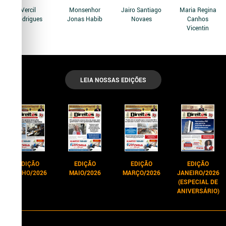
Vercil
Monsenhor
Jairo Santiago
Maria Regina
Rodrigues
Jonas Habib
Novaes
Canhos
Vicentin
LEIA NOSSAS EDIÇÕES
EDIÇÃO
EDIÇÃO
EDIÇÃO
EDIÇÃO
JUNHO/2026
MAIO/2026
MARÇO/2026
JANEIRO/2026
(ESPECIAL DE
ANIVERSÁRIO)