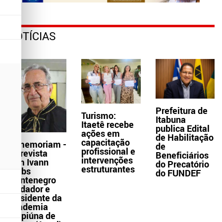
NOTÍCIAS
Prefeitura de
Turismo:
Itabuna
Itaetê recebe
publica Edital
ações em
de Habilitação
capacitação
In memoriam -
de
profissional e
Entrevista
Beneficiários
intervenções
com Ivann
do Precatório
estruturantes
Krebs
do FUNDEF
Montenegro
fundador e
presidente da
Academia
Grapiúna de