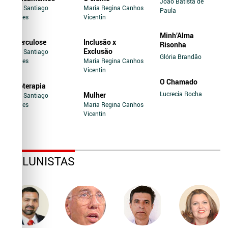
João Batista de
Jairo Santiago
Maria Regina Canhos
Paula
Novaes
Vicentin
Minh’Alma
Tuberculose
Inclusão x
Risonha
Exclusão
Jairo Santiago
Glória Brandão
Novaes
Maria Regina Canhos
Vicentin
O Chamado
Soroterapia
Lucrecia Rocha
Mulher
Jairo Santiago
Novaes
Maria Regina Canhos
Vicentin
COLUNISTAS