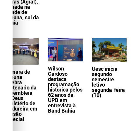
Letras (Agral),
sediada na
cidade de
Itabuna, sul da
Bahia
Wilson
Uesc inicia
Câmara de
Cardoso
segundo
Itabuna
destaca
semestre
celebra
programação
letivo
centenário da
histórica pelos
segunda-feira
Assembleia
62 anos da
(10)
de Deus
UPB em
Ministério de
entrevista à
Madureira em
Band Bahia
Sessão
Especial