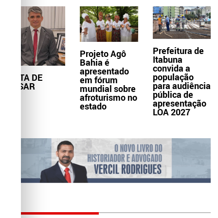
Prefeitura de
Projeto Agô
Itabuna
Bahia é
convida a
apresentado
população
NOTA DE
em fórum
para audiência
PESAR
mundial sobre
pública de
afroturismo no
apresentação
estado
LOA 2027