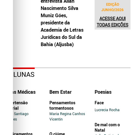
entrevista Allah
EDIÇÃO
Nascimento Silva
JUNHO/2026
Muniz Góes,
ACESSE AQUI
presidente da
TODAS EDIÇÕES
Academia de Letras
Jurídicas do Sul da
Bahia (Aljusba)
COLUNAS
Dicas Médicas
Bem Estar
Poesias
Hipertensão
Pensamentos
Face
Arterial
tormentosos
Lucrecia Rocha
Jairo Santiago
Maria Regina Canhos
Novaes
Vicentin
De mal com o
Natal
Medicamentos
O ciúme