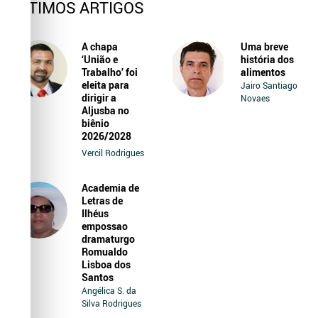
ÚLTIMOS ARTIGOS
A chapa
Uma breve
‘União e
história dos
Trabalho’ foi
alimentos
eleita para
Jairo Santiago
dirigir a
Novaes
Aljusba no
biênio
2026/2028
Vercil Rodrigues
Academia de
Letras de
Ilhéus
empossao
dramaturgo
Romualdo
Lisboa dos
Santos
Angélica S. da
Silva Rodrigues