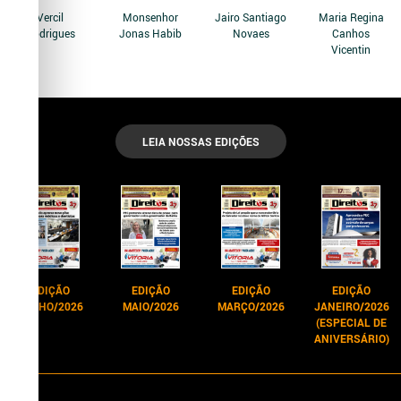
Vercil
Monsenhor
Jairo Santiago
Maria Regina
Rodrigues
Jonas Habib
Novaes
Canhos
Vicentin
LEIA NOSSAS EDIÇÕES
EDIÇÃO
EDIÇÃO
EDIÇÃO
EDIÇÃO
JUNHO/2026
MAIO/2026
MARÇO/2026
JANEIRO/2026
(ESPECIAL DE
ANIVERSÁRIO)