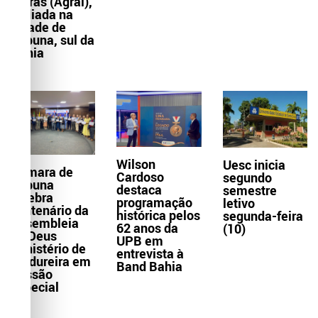
Letras (Agral),
sediada na
cidade de
Itabuna, sul da
Bahia
Wilson
Uesc inicia
Câmara de
Cardoso
segundo
Itabuna
destaca
semestre
celebra
programação
letivo
centenário da
histórica pelos
segunda-feira
Assembleia
62 anos da
(10)
de Deus
UPB em
Ministério de
entrevista à
Madureira em
Band Bahia
Sessão
Especial