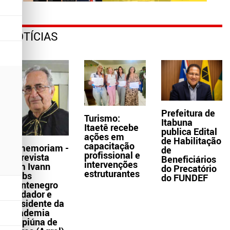
NOTÍCIAS
Prefeitura de
Turismo:
Itabuna
Itaetê recebe
publica Edital
ações em
de Habilitação
capacitação
In memoriam -
de
profissional e
Entrevista
Beneficiários
intervenções
com Ivann
do Precatório
estruturantes
Krebs
do FUNDEF
Montenegro
fundador e
presidente da
Academia
Grapiúna de