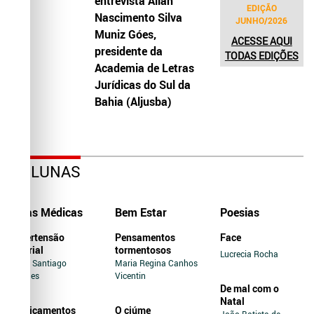
entrevista Allah
EDIÇÃO
Nascimento Silva
JUNHO/2026
Muniz Góes,
ACESSE AQUI
presidente da
TODAS EDIÇÕES
Academia de Letras
Jurídicas do Sul da
Bahia (Aljusba)
COLUNAS
Dicas Médicas
Bem Estar
Poesias
Hipertensão
Pensamentos
Face
Arterial
tormentosos
Lucrecia Rocha
Jairo Santiago
Maria Regina Canhos
Novaes
Vicentin
De mal com o
Natal
Medicamentos
O ciúme
João Batista de