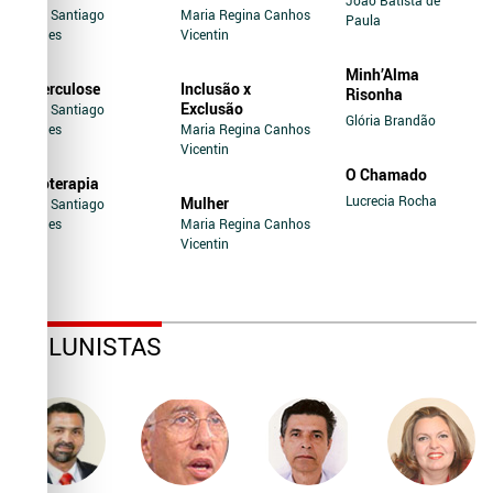
Jairo Santiago
Maria Regina Canhos
Paula
Novaes
Vicentin
Minh’Alma
Tuberculose
Inclusão x
Risonha
Exclusão
Jairo Santiago
Glória Brandão
Novaes
Maria Regina Canhos
Vicentin
O Chamado
Soroterapia
Lucrecia Rocha
Mulher
Jairo Santiago
Novaes
Maria Regina Canhos
Vicentin
COLUNISTAS