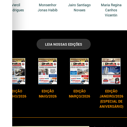
Vercil
Monsenhor
Jairo Santiago
Maria Regina
Rodrigues
Jonas Habib
Novaes
Canhos
Vicentin
LEIA NOSSAS EDIÇÕES
EDIÇÃO
EDIÇÃO
EDIÇÃO
EDIÇÃO
JUNHO/2026
MAIO/2026
MARÇO/2026
JANEIRO/2026
(ESPECIAL DE
ANIVERSÁRIO)