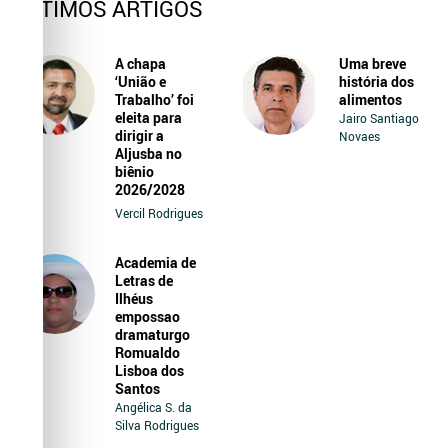
ÚLTIMOS ARTIGOS
A chapa
Uma breve
‘União e
história dos
Trabalho’ foi
alimentos
eleita para
Jairo Santiago
dirigir a
Novaes
Aljusba no
biênio
2026/2028
Vercil Rodrigues
Academia de
Letras de
Ilhéus
empossao
dramaturgo
Romualdo
Lisboa dos
Santos
Angélica S. da
Silva Rodrigues