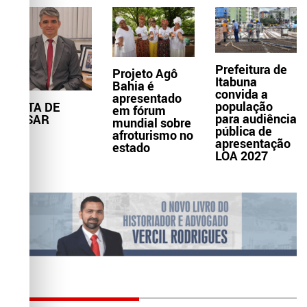
Prefeitura de
Projeto Agô
Itabuna
Bahia é
convida a
apresentado
população
NOTA DE
em fórum
para audiência
PESAR
mundial sobre
pública de
afroturismo no
apresentação
estado
LOA 2027