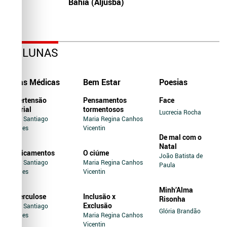
Bahia (Aljusba)
COLUNAS
Dicas Médicas
Bem Estar
Poesias
Hipertensão
Pensamentos
Face
Arterial
tormentosos
Lucrecia Rocha
Jairo Santiago
Maria Regina Canhos
Novaes
Vicentin
De mal com o
Natal
Medicamentos
O ciúme
João Batista de
Jairo Santiago
Maria Regina Canhos
Paula
Novaes
Vicentin
Minh’Alma
Tuberculose
Inclusão x
Risonha
Exclusão
Jairo Santiago
Glória Brandão
Novaes
Maria Regina Canhos
Vicentin