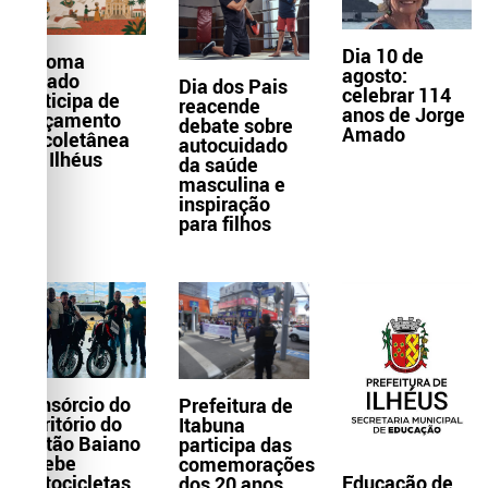
Dia 10 de
Paloma
agosto:
Amado
Dia dos Pais
celebrar 114
participa de
reacende
anos de Jorge
lançamento
debate sobre
Amado
de coletânea
autocuidado
em Ilhéus
da saúde
masculina e
inspiração
para filhos
Consórcio do
Prefeitura de
Território do
Itabuna
Sertão Baiano
participa das
recebe
comemorações
Educação de
motocicletas
dos 20 anos