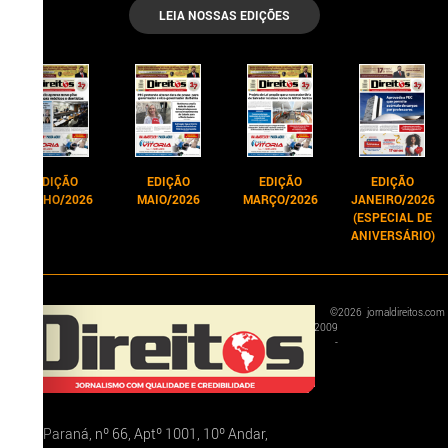
LEIA NOSSAS EDIÇÕES
EDIÇÃO
EDIÇÃO
EDIÇÃO
EDIÇÃO
JUNHO/2026
MAIO/2026
MARÇO/2026
JANEIRO/2026
(ESPECIAL DE
ANIVERSÁRIO)
©
2026
jornaldireitos.com
2009
-
Rua Paraná, nº 66, Aptº 1001, 10º Andar,