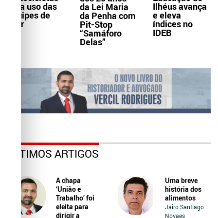
Ilhéus avança
para uso das
da Lei Maria
e eleva
equipes de
da Penha com
índices no
Ater
Pit-Stop
IDEB
“Samáforo
Delas”
ÚLTIMOS ARTIGOS
A chapa
Uma breve
‘União e
história dos
Trabalho’ foi
alimentos
eleita para
Jairo Santiago
dirigir a
Novaes