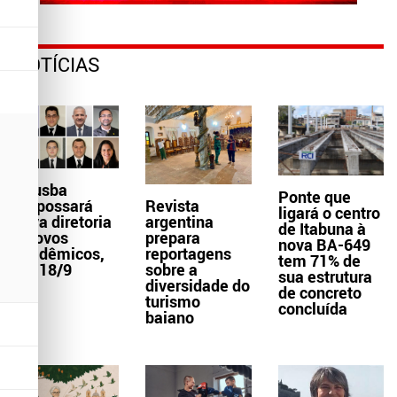
NOTÍCIAS
Aljusba
Ponte que
empossará
Revista
ligará o centro
nova diretoria
argentina
de Itabuna à
e novos
prepara
nova BA-649
acadêmicos,
reportagens
tem 71% de
dia 18/9
sobre a
sua estrutura
diversidade do
de concreto
turismo
concluída
baiano