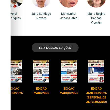
Vercil
Jairo Santiago
Monsenhor
Maria Regina
Rodrigues
Novaes
Jonas Habib
Canhos
Vicentin
LEIA NOSSAS EDIÇÕES
EDIÇÃO
EDIÇÃO
EDIÇÃO
EDIÇÃO
JUNHO/2026
MAIO/2026
MARÇO/2026
JANEIRO/2026
(ESPECIAL DE
ANIVERSÁRIO)