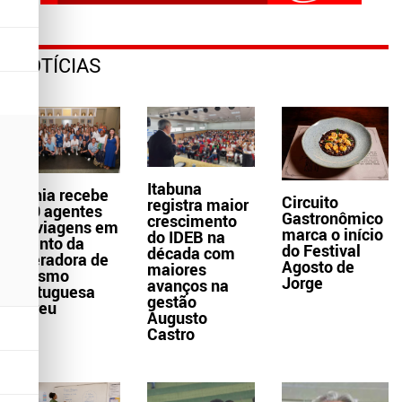
NOTÍCIAS
Itabuna
Bahia recebe
Circuito
registra maior
300 agentes
Gastronômico
crescimento
de viagens em
marca o início
do IDEB na
evento da
do Festival
década com
operadora de
Agosto de
maiores
turismo
Jorge
avanços na
portuguesa
gestão
Abreu
Augusto
Castro