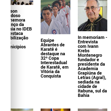
Wilson
Cardoso
comemora
avanço da
Bahia no IDEB
e destaca
In memoriam -
mobilização
Equipe
Entrevista
dos
Abrantes de
com Ivann
municípios
Karatê é
Krebs
destaque na
Montenegro
32ª Copa
fundador e
Interestadual
presidente da
de Karatê, em
Academia
Vitória da
Grapiúna de
Conquista
Letras (Agral),
sediada na
cidade de
Itabuna, sul da
Bahia