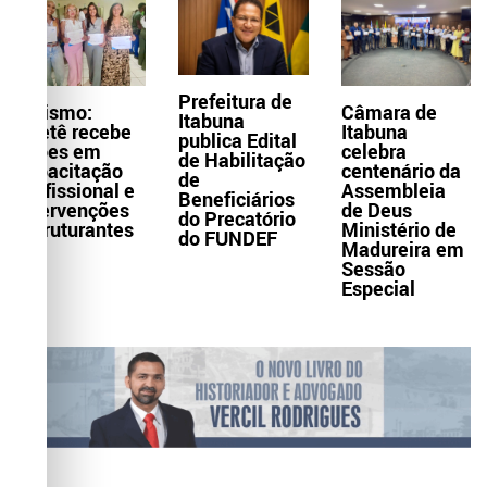
Prefeitura de
Turismo:
Câmara de
Itabuna
Itaetê recebe
Itabuna
publica Edital
ações em
celebra
de Habilitação
capacitação
centenário da
de
profissional e
Assembleia
Beneficiários
intervenções
de Deus
do Precatório
estruturantes
Ministério de
do FUNDEF
Madureira em
Sessão
Especial