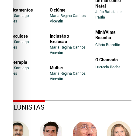
De mal com o
Natal
Medicamentos
O ciúme
João Batista de
Jairo Santiago
Maria Regina Canhos
Paula
Novaes
Vicentin
Minh’Alma
Tuberculose
Inclusão x
Risonha
Exclusão
Jairo Santiago
Glória Brandão
Novaes
Maria Regina Canhos
Vicentin
O Chamado
Soroterapia
Lucrecia Rocha
Mulher
Jairo Santiago
Novaes
Maria Regina Canhos
Vicentin
COLUNISTAS