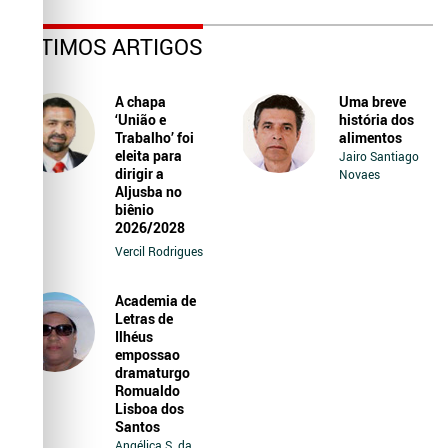
ÚLTIMOS ARTIGOS
A chapa
Uma breve
‘União e
história dos
Trabalho’ foi
alimentos
eleita para
Jairo Santiago
dirigir a
Novaes
Aljusba no
biênio
2026/2028
Vercil Rodrigues
Academia de
Letras de
Ilhéus
empossao
dramaturgo
Romualdo
Lisboa dos
Santos
Angélica S. da