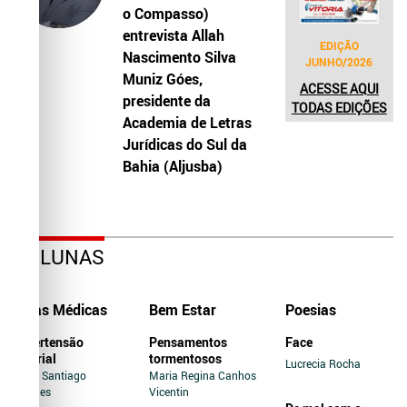
o Compasso)
entrevista Allah
EDIÇÃO
Nascimento Silva
JUNHO/2026
Muniz Góes,
ACESSE AQUI
presidente da
TODAS EDIÇÕES
Academia de Letras
Jurídicas do Sul da
Bahia (Aljusba)
COLUNAS
Dicas Médicas
Bem Estar
Poesias
Hipertensão
Pensamentos
Face
Arterial
tormentosos
Lucrecia Rocha
Jairo Santiago
Maria Regina Canhos
Novaes
Vicentin