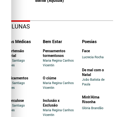
Bahia (Aljusba)
COLUNAS
Dicas Médicas
Bem Estar
Poesias
Hipertensão
Pensamentos
Face
Arterial
tormentosos
Lucrecia Rocha
Jairo Santiago
Maria Regina Canhos
Novaes
Vicentin
De mal com o
Natal
Medicamentos
O ciúme
João Batista de
Jairo Santiago
Maria Regina Canhos
Paula
Novaes
Vicentin
Minh’Alma
Tuberculose
Inclusão x
Risonha
Exclusão
Jairo Santiago
Glória Brandão
Novaes
Maria Regina Canhos
Vicentin