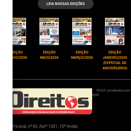
LEIA NOSSAS EDIÇÕES
EDIÇÃO
EDIÇÃO
EDIÇÃO
EDIÇÃO
JUNHO/2026
MAIO/2026
MARÇO/2026
JANEIRO/2026
(ESPECIAL DE
ANIVERSÁRIO)
©
2026
jornaldireitos.com
2009
-
Rua Paraná, nº 66, Aptº 1001, 10º Andar,