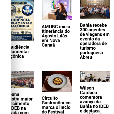
Bahia recebe
AMURC inicia
300 agentes
Itinerância do
de viagens em
Agosto Lilás
evento da
em Nova
operadora de
Canaã
1ª audiência
turismo
parlamentar
portuguesa
maçônica
Abreu
Wilson
Cardoso
Itabuna
comemora
Circuito
registra maior
avanço da
Gastronômico
crescimento
Bahia no IDEB
marca o início
do IDEB na
e destaca
do Festival
década com