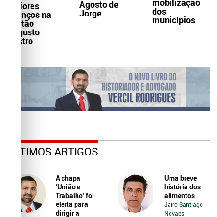
mobilização
Agosto de
maiores
dos
Jorge
avanços na
municípios
gestão
Augusto
Castro
ÚLTIMOS ARTIGOS
A chapa
Uma breve
‘União e
história dos
Trabalho’ foi
alimentos
eleita para
Jairo Santiago
dirigir a
Novaes