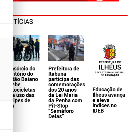
NOTÍCIAS
Consórcio do
Prefeitura de
Território do
Itabuna
Sertão Baiano
participa das
recebe
comemorações
Educação de
motocicletas
dos 20 anos
Ilhéus avança
para uso das
da Lei Maria
e eleva
equipes de
da Penha com
índices no
Ater
Pit-Stop
IDEB
“Samáforo
Delas”