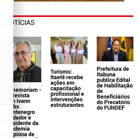
NOTÍCIAS
Prefeitura de
Turismo:
Itabuna
Itaetê recebe
publica Edital
ações em
de Habilitação
capacitação
In memoriam -
de
profissional e
Entrevista
Beneficiários
intervenções
com Ivann
do Precatório
estruturantes
Krebs
do FUNDEF
Montenegro
fundador e
presidente da
Academia
Grapiúna de