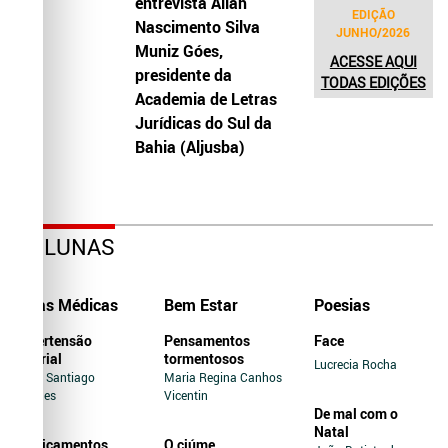
entrevista Allah
EDIÇÃO
Nascimento Silva
JUNHO/2026
Muniz Góes,
ACESSE AQUI
presidente da
TODAS EDIÇÕES
Academia de Letras
Jurídicas do Sul da
Bahia (Aljusba)
COLUNAS
Dicas Médicas
Bem Estar
Poesias
Hipertensão
Pensamentos
Face
Arterial
tormentosos
Lucrecia Rocha
Jairo Santiago
Maria Regina Canhos
Novaes
Vicentin
De mal com o
Natal
Medicamentos
O ciúme