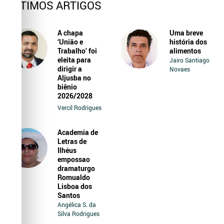
ÚLTIMOS ARTIGOS
A chapa
Uma breve
‘União e
história dos
Trabalho’ foi
alimentos
eleita para
Jairo Santiago
dirigir a
Novaes
Aljusba no
biênio
2026/2028
Vercil Rodrigues
Academia de
Letras de
Ilhéus
empossao
dramaturgo
Romualdo
Lisboa dos
Santos
Angélica S. da
Silva Rodrigues