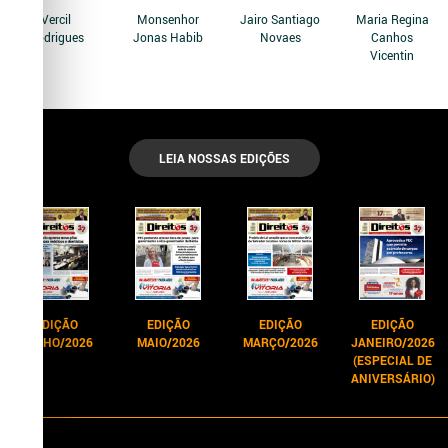
Vercil
Monsenhor
Jairo Santiago
Maria Regina
Rodrigues
Jonas Habib
Novaes
Canhos
Vicentin
LEIA NOSSAS EDIÇÕES
EDIÇÃO
EDIÇÃO
EDIÇÃO
EDIÇÃO
JUNHO/2026
MAIO/2026
MARÇO/2026
JANEIRO/2026
(ESPECIAL DE
ANIVERSÁRIO)