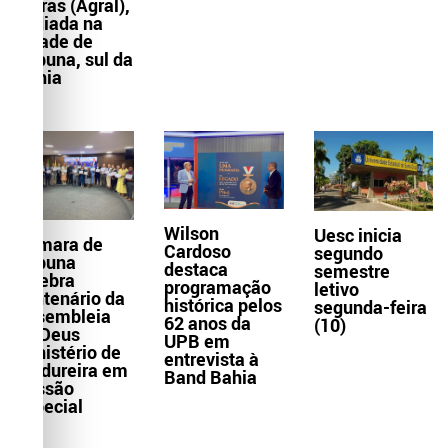
Letras (Agral),
sediada na
cidade de
Itabuna, sul da
Bahia
Wilson
Uesc inicia
Câmara de
Cardoso
segundo
Itabuna
destaca
semestre
celebra
programação
letivo
centenário da
histórica pelos
segunda-feira
Assembleia
62 anos da
(10)
de Deus
UPB em
Ministério de
entrevista à
Madureira em
Band Bahia
Sessão
Especial