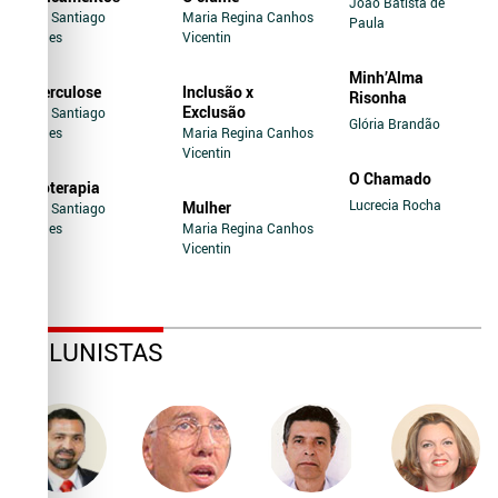
João Batista de
Jairo Santiago
Maria Regina Canhos
Paula
Novaes
Vicentin
Minh’Alma
Tuberculose
Inclusão x
Risonha
Exclusão
Jairo Santiago
Glória Brandão
Novaes
Maria Regina Canhos
Vicentin
O Chamado
Soroterapia
Lucrecia Rocha
Mulher
Jairo Santiago
Novaes
Maria Regina Canhos
Vicentin
COLUNISTAS