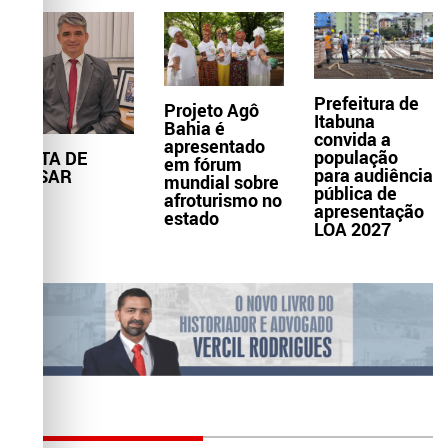
Prefeitura de
Projeto Agô
Itabuna
Bahia é
convida a
apresentado
população
NOTA DE
em fórum
para audiência
PESAR
mundial sobre
pública de
afroturismo no
apresentação
estado
LOA 2027