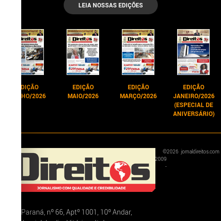
LEIA NOSSAS EDIÇÕES
EDIÇÃO
EDIÇÃO
EDIÇÃO
EDIÇÃO
JUNHO/2026
MAIO/2026
MARÇO/2026
JANEIRO/2026
(ESPECIAL DE
ANIVERSÁRIO)
©
2026
jornaldireitos.com
2009
-
Rua Paraná, nº 66, Aptº 1001, 10º Andar,