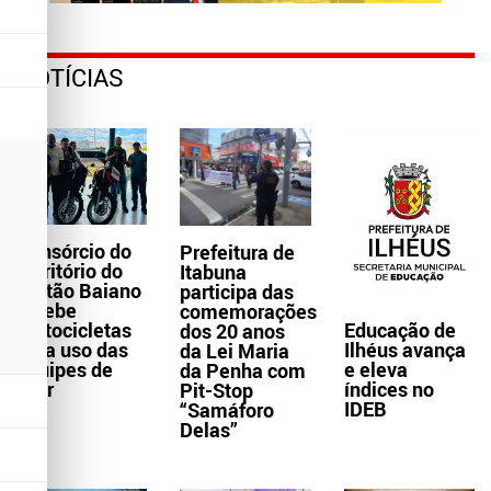
NOTÍCIAS
Consórcio do
Prefeitura de
Território do
Itabuna
Sertão Baiano
participa das
recebe
comemorações
Educação de
motocicletas
dos 20 anos
Ilhéus avança
para uso das
da Lei Maria
e eleva
equipes de
da Penha com
índices no
Ater
Pit-Stop
IDEB
“Samáforo
Delas”