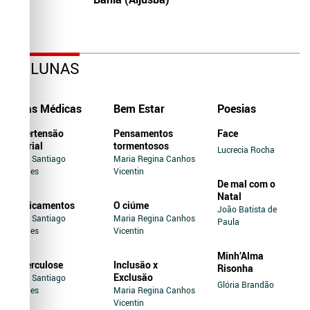
COLUNAS
Dicas Médicas
Bem Estar
Poesias
Hipertensão
Pensamentos
Face
Arterial
tormentosos
Lucrecia Rocha
Jairo Santiago
Maria Regina Canhos
Novaes
Vicentin
De mal com o
Natal
Medicamentos
O ciúme
João Batista de
Jairo Santiago
Maria Regina Canhos
Paula
Novaes
Vicentin
Minh’Alma
Tuberculose
Inclusão x
Risonha
Exclusão
Jairo Santiago
Glória Brandão
Novaes
Maria Regina Canhos
Vicentin