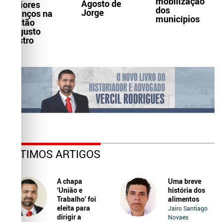
mobilização
Agosto de
maiores
dos
Jorge
avanços na
municípios
gestão
Augusto
Castro
ÚLTIMOS ARTIGOS
A chapa
Uma breve
‘União e
história dos
Trabalho’ foi
alimentos
eleita para
Jairo Santiago
dirigir a
Novaes