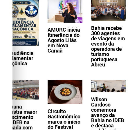
Bahia recebe
AMURC inicia
300 agentes
Itinerância do
de viagens em
Agosto Lilás
evento da
em Nova
operadora de
Canaã
1ª audiência
turismo
parlamentar
portuguesa
maçônica
Abreu
Wilson
Cardoso
Itabuna
comemora
Circuito
registra maior
avanço da
Gastronômico
crescimento
Bahia no IDEB
marca o início
do IDEB na
e destaca
do Festival
década com