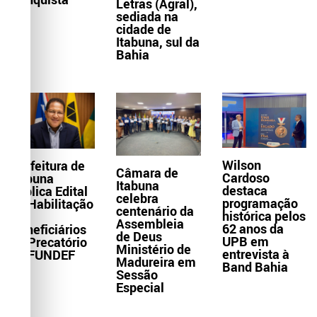
Letras (Agral),
sediada na
cidade de
Itabuna, sul da
Bahia
Wilson
Prefeitura de
Câmara de
Cardoso
Itabuna
Itabuna
destaca
publica Edital
celebra
programação
de Habilitação
centenário da
histórica pelos
de
Assembleia
62 anos da
Beneficiários
de Deus
UPB em
do Precatório
Ministério de
entrevista à
do FUNDEF
Madureira em
Band Bahia
Sessão
Especial