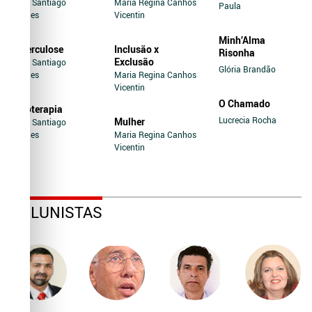
Jairo Santiago
Maria Regina Canhos
Paula
Novaes
Vicentin
Minh’Alma
Tuberculose
Inclusão x
Risonha
Exclusão
Jairo Santiago
Glória Brandão
Novaes
Maria Regina Canhos
Vicentin
O Chamado
Soroterapia
Lucrecia Rocha
Mulher
Jairo Santiago
Novaes
Maria Regina Canhos
Vicentin
COLUNISTAS