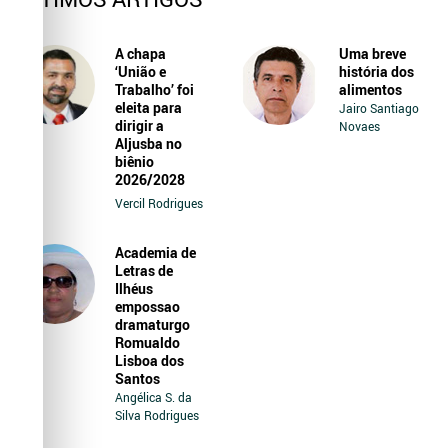
A chapa
Uma breve
‘União e
história dos
Trabalho’ foi
alimentos
eleita para
Jairo Santiago
dirigir a
Novaes
Aljusba no
biênio
2026/2028
Vercil Rodrigues
Academia de
Letras de
Ilhéus
empossao
dramaturgo
Romualdo
Lisboa dos
Santos
Angélica S. da
Silva Rodrigues