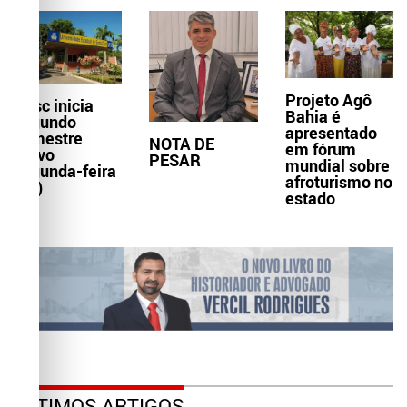
Projeto Agô
Uesc inicia
Bahia é
segundo
apresentado
semestre
NOTA DE
em fórum
letivo
PESAR
mundial sobre
segunda-feira
afroturismo no
(10)
estado
ÚLTIMOS ARTIGOS