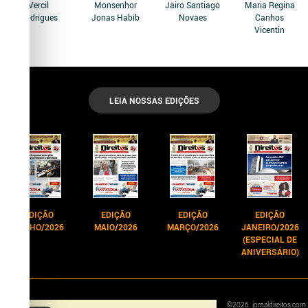
Vercil
Monsenhor
Jairo Santiago
Maria Regina
Rodrigues
Jonas Habib
Novaes
Canhos
Vicentin
LEIA NOSSAS EDIÇÕES
EDIÇÃO
EDIÇÃO
EDIÇÃO
EDIÇÃO
JUNHO/2026
MAIO/2026
MARÇO/2026
JANEIRO/2026
(ESPECIAL DE
ANIVERSÁRIO)
©
2026
jornaldireitos.com