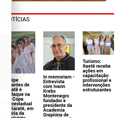
NOTÍCIAS
Turismo:
Itaetê recebe
ações em
capacitação
In memoriam -
Equipe
profissional e
Entrevista
Abrantes de
intervenções
com Ivann
Karatê é
estruturantes
Krebs
destaque na
Montenegro
32ª Copa
fundador e
Interestadual
presidente da
de Karatê, em
Academia
Vitória da
Grapiúna de
Conquista