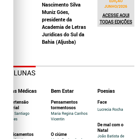
EDIÇÃO
Nascimento Silva
JUNHO/2026
Muniz Góes,
ACESSE AQUI
presidente da
TODAS EDIÇÕES
Academia de Letras
Jurídicas do Sul da
Bahia (Aljusba)
COLUNAS
Dicas Médicas
Bem Estar
Poesias
Hipertensão
Pensamentos
Face
Arterial
tormentosos
Lucrecia Rocha
Jairo Santiago
Maria Regina Canhos
Novaes
Vicentin
De mal com o
Natal
Medicamentos
O ciúme
João Batista de