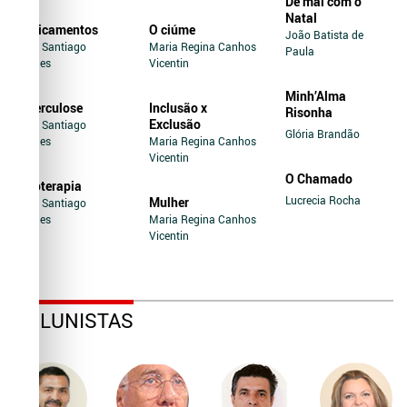
De mal com o
Natal
Medicamentos
O ciúme
João Batista de
Jairo Santiago
Maria Regina Canhos
Paula
Novaes
Vicentin
Minh’Alma
Tuberculose
Inclusão x
Risonha
Exclusão
Jairo Santiago
Glória Brandão
Novaes
Maria Regina Canhos
Vicentin
O Chamado
Soroterapia
Lucrecia Rocha
Mulher
Jairo Santiago
Novaes
Maria Regina Canhos
Vicentin
COLUNISTAS