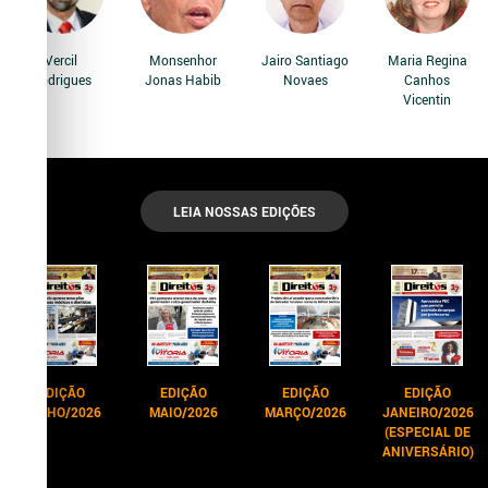
Vercil
Monsenhor
Jairo Santiago
Maria Regina
Rodrigues
Jonas Habib
Novaes
Canhos
Vicentin
LEIA NOSSAS EDIÇÕES
EDIÇÃO
EDIÇÃO
EDIÇÃO
EDIÇÃO
JUNHO/2026
MAIO/2026
MARÇO/2026
JANEIRO/2026
(ESPECIAL DE
ANIVERSÁRIO)