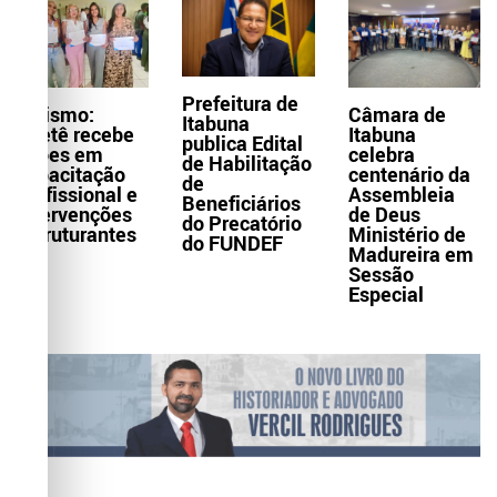
Prefeitura de
Turismo:
Câmara de
Itabuna
Itaetê recebe
Itabuna
publica Edital
ações em
celebra
de Habilitação
capacitação
centenário da
de
profissional e
Assembleia
Beneficiários
intervenções
de Deus
do Precatório
estruturantes
Ministério de
do FUNDEF
Madureira em
Sessão
Especial