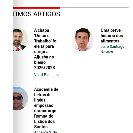
ÚLTIMOS ARTIGOS
A chapa
Uma breve
‘União e
história dos
Trabalho’ foi
alimentos
eleita para
Jairo Santiago
dirigir a
Novaes
Aljusba no
biênio
2026/2028
Vercil Rodrigues
Academia de
Letras de
Ilhéus
empossao
dramaturgo
Romualdo
Lisboa dos
Santos
Angélica S. da