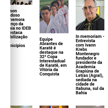
Wilson
Cardoso
comemora
avanço da
Bahia no IDEB
e destaca
In memoriam -
mobilização
Equipe
Entrevista
dos
Abrantes de
com Ivann
municípios
Karatê é
Krebs
destaque na
Montenegro
32ª Copa
fundador e
Interestadual
presidente da
de Karatê, em
Academia
Vitória da
Grapiúna de
Conquista
Letras (Agral),
sediada na
cidade de
Itabuna, sul da
Bahia