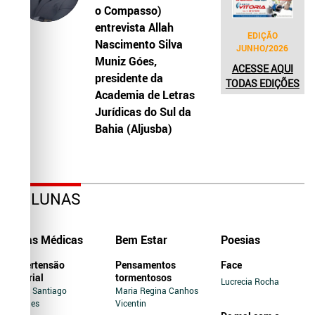
o Compasso)
entrevista Allah
EDIÇÃO
Nascimento Silva
JUNHO/2026
Muniz Góes,
ACESSE AQUI
presidente da
TODAS EDIÇÕES
Academia de Letras
Jurídicas do Sul da
Bahia (Aljusba)
COLUNAS
Dicas Médicas
Bem Estar
Poesias
Hipertensão
Pensamentos
Face
Arterial
tormentosos
Lucrecia Rocha
Jairo Santiago
Maria Regina Canhos
Novaes
Vicentin