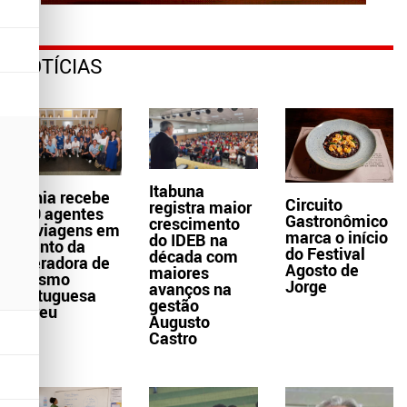
NOTÍCIAS
Itabuna
Bahia recebe
Circuito
registra maior
300 agentes
Gastronômico
crescimento
de viagens em
marca o início
do IDEB na
evento da
do Festival
década com
operadora de
Agosto de
maiores
turismo
Jorge
avanços na
portuguesa
gestão
Abreu
Augusto
Castro