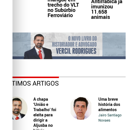
Antirrábica já
trecho do VLT
imunizou
no Subúrbio
11.658
Ferroviário
animais
ÚLTIMOS ARTIGOS
A chapa
Uma breve
‘União e
história dos
Trabalho’ foi
alimentos
eleita para
Jairo Santiago
dirigir a
Novaes
Aljusba no