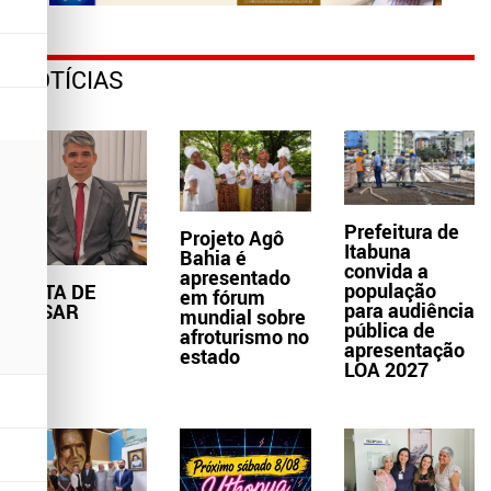
NOTÍCIAS
Prefeitura de
Projeto Agô
Itabuna
Bahia é
convida a
apresentado
população
NOTA DE
em fórum
para audiência
PESAR
mundial sobre
pública de
afroturismo no
apresentação
estado
LOA 2027