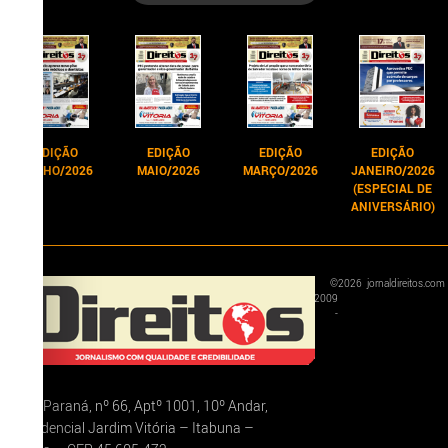
EDIÇÃO
EDIÇÃO
EDIÇÃO
EDIÇÃO
JUNHO/2026
MAIO/2026
MARÇO/2026
JANEIRO/2026
(ESPECIAL DE
ANIVERSÁRIO)
©
2026
jornaldireitos.com
2009
-
Rua Paraná, nº 66, Aptº 1001, 10º Andar,
Residencial Jardim Vitória – Itabuna –