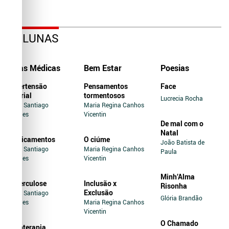
COLUNAS
Dicas Médicas
Bem Estar
Poesias
Hipertensão
Pensamentos
Face
Arterial
tormentosos
Lucrecia Rocha
Jairo Santiago
Maria Regina Canhos
Novaes
Vicentin
De mal com o
Natal
Medicamentos
O ciúme
João Batista de
Jairo Santiago
Maria Regina Canhos
Paula
Novaes
Vicentin
Minh’Alma
Tuberculose
Inclusão x
Risonha
Exclusão
Jairo Santiago
Glória Brandão
Novaes
Maria Regina Canhos
Vicentin
O Chamado
Soroterapia