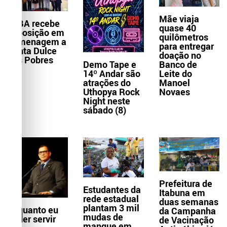
Mãe viaja
TJBA recebe
quase 40
exposição em
quilômetros
homenagem a
para entregar
Santa Dulce
doação no
dos Pobres
Demo Tape e
Banco de
14º Andar são
Leite do
atrações do
Manoel
Uthopya Rock
Novaes
Night neste
sábado (8)
Prefeitura de
Estudantes da
Itabuna em
rede estadual
duas semanas
plantam 3 mil
Enquanto eu
da Campanha
mudas de
puder servir
de Vacinação
mangue em