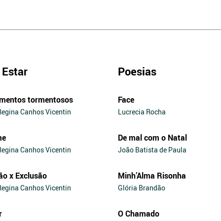
Estar
Poesias
mentos tormentosos
Face
Regina Canhos Vicentin
Lucrecia Rocha
me
De mal com o Natal
Regina Canhos Vicentin
João Batista de Paula
ão x Exclusão
Minh’Alma Risonha
Regina Canhos Vicentin
Glória Brandão
r
O Chamado