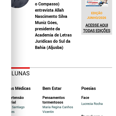
o Compasso)
entrevista Allah
EDIÇÃO
Nascimento Silva
JUNHO/2026
Muniz Góes,
ACESSE AQUI
presidente da
TODAS EDIÇÕES
Academia de Letras
Jurídicas do Sul da
Bahia (Aljusba)
COLUNAS
Dicas Médicas
Bem Estar
Poesias
Hipertensão
Pensamentos
Face
Arterial
tormentosos
Lucrecia Rocha
Jairo Santiago
Maria Regina Canhos
Novaes
Vicentin