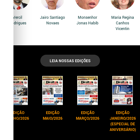
Vercil
Jairo Santiago
Monsenhor
Maria Regina
Rodrigues
Novaes
Jonas Habib
Canhos
Vicentin
LEIA NOSSAS EDIÇÕES
EDIÇÃO
EDIÇÃO
EDIÇÃO
EDIÇÃO
JUNHO/2026
MAIO/2026
MARÇO/2026
JANEIRO/2026
(ESPECIAL DE
ANIVERSÁRIO)