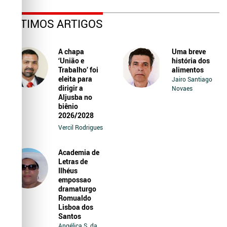
ÚLTIMOS ARTIGOS
A chapa
Uma breve
‘União e
história dos
Trabalho’ foi
alimentos
eleita para
Jairo Santiago
dirigir a
Novaes
Aljusba no
biênio
2026/2028
Vercil Rodrigues
Academia de
Letras de
Ilhéus
empossao
dramaturgo
Romualdo
Lisboa dos
Santos
Angélica S. da