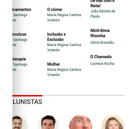
De mal com o
Natal
Medicamentos
O ciúme
João Batista de
Jairo Santiago
Maria Regina Canhos
Paula
Novaes
Vicentin
Minh’Alma
Tuberculose
Inclusão x
Risonha
Exclusão
Jairo Santiago
Glória Brandão
Novaes
Maria Regina Canhos
Vicentin
O Chamado
Soroterapia
Lucrecia Rocha
Mulher
Jairo Santiago
Novaes
Maria Regina Canhos
Vicentin
COLUNISTAS