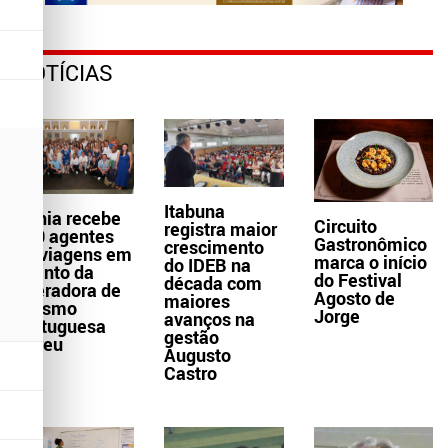
NOTÍCIAS
Itabuna
Bahia recebe
Circuito
registra maior
300 agentes
Gastronômico
crescimento
de viagens em
marca o início
do IDEB na
evento da
do Festival
década com
operadora de
Agosto de
maiores
turismo
Jorge
avanços na
portuguesa
gestão
Abreu
Augusto
Castro