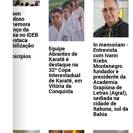
Wilson
Cardoso
comemora
avanço da
Bahia no IDEB
e destaca
In memoriam -
mobilização
Equipe
Entrevista
dos
Abrantes de
com Ivann
municípios
Karatê é
Krebs
destaque na
Montenegro
32ª Copa
fundador e
Interestadual
presidente da
de Karatê, em
Academia
Vitória da
Grapiúna de
Conquista
Letras (Agral),
sediada na
cidade de
Itabuna, sul da
Bahia