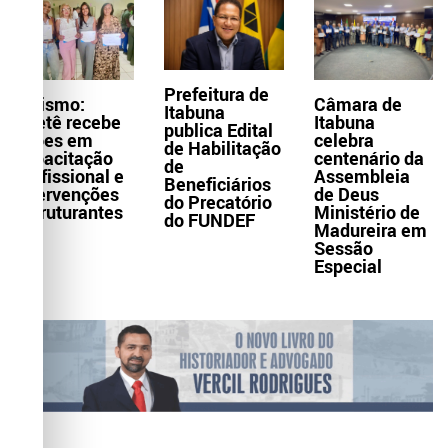
Prefeitura de
Turismo:
Câmara de
Itabuna
Itaetê recebe
Itabuna
publica Edital
ações em
celebra
de Habilitação
capacitação
centenário da
de
profissional e
Assembleia
Beneficiários
intervenções
de Deus
do Precatório
estruturantes
Ministério de
do FUNDEF
Madureira em
Sessão
Especial