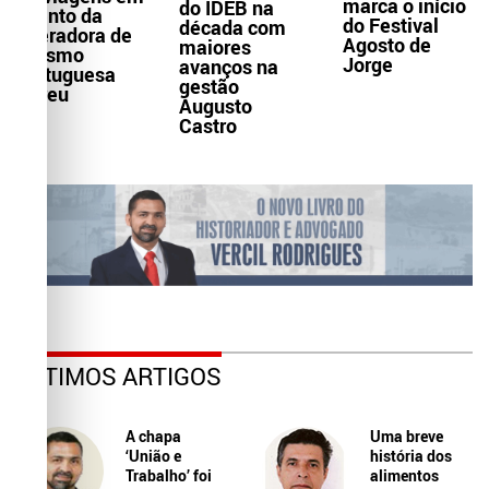
marca o início
do IDEB na
evento da
do Festival
década com
operadora de
Agosto de
maiores
turismo
Jorge
avanços na
portuguesa
gestão
Abreu
Augusto
Castro
ÚLTIMOS ARTIGOS
A chapa
Uma breve
‘União e
história dos
Trabalho’ foi
alimentos