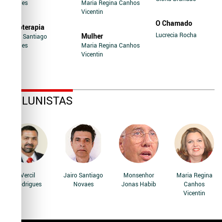
Novaes
Maria Regina Canhos
Vicentin
O Chamado
Soroterapia
Lucrecia Rocha
Mulher
Jairo Santiago
Novaes
Maria Regina Canhos
Vicentin
COLUNISTAS
Vercil
Jairo Santiago
Monsenhor
Maria Regina
Rodrigues
Novaes
Jonas Habib
Canhos
Vicentin