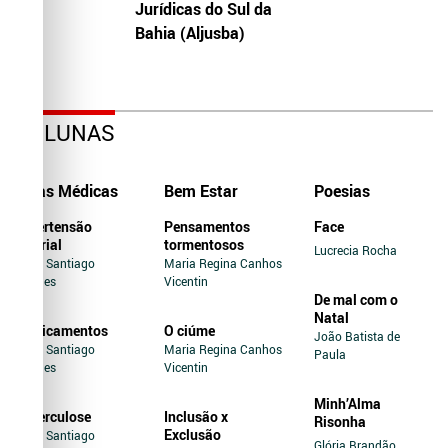
Jurídicas do Sul da
Bahia (Aljusba)
COLUNAS
Dicas Médicas
Bem Estar
Poesias
Hipertensão
Pensamentos
Face
Arterial
tormentosos
Lucrecia Rocha
Jairo Santiago
Maria Regina Canhos
Novaes
Vicentin
De mal com o
Natal
Medicamentos
O ciúme
João Batista de
Jairo Santiago
Maria Regina Canhos
Paula
Novaes
Vicentin
Minh’Alma
Tuberculose
Inclusão x
Risonha
Exclusão
Jairo Santiago
Glória Brandão