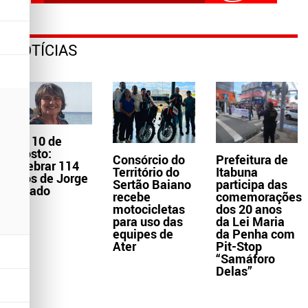
NOTÍCIAS
Dia 10 de
agosto:
Consórcio do
Prefeitura de
celebrar 114
Território do
Itabuna
anos de Jorge
Sertão Baiano
participa das
Amado
recebe
comemorações
motocicletas
dos 20 anos
para uso das
da Lei Maria
equipes de
da Penha com
Ater
Pit-Stop
“Samáforo
Delas”