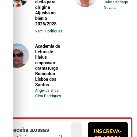
eleita para
Jairo Santiago
dirigir a
Novaes
Aljusba no
biênio
2026/2028
Vercil Rodrigues
Academia de
Letras de
Ilhéus
empossao
dramaturgo
Romualdo
Lisboa dos
Santos
Angélica S. da
Silva Rodrigues