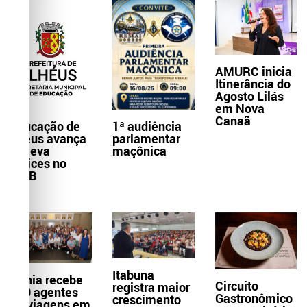
AMURC inicia
Itinerância do
Agosto Lilás
em Nova
Canaã
Educação de
1ª audiência
Ilhéus avança
parlamentar
e eleva
maçônica
índices no
IDEB
Itabuna
Bahia recebe
Circuito
registra maior
300 agentes
Gastronômico
crescimento
de viagens em