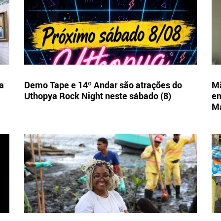
a
Demo Tape e 14º Andar são atrações do
Mã
Uthopya Rock Night neste sábado (8)
en
M