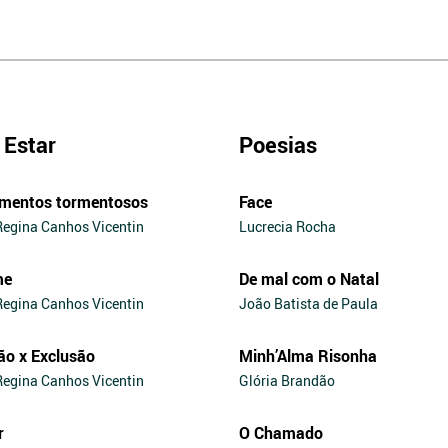
Estar
Poesias
mentos tormentosos
Face
Regina Canhos Vicentin
Lucrecia Rocha
me
De mal com o Natal
Regina Canhos Vicentin
João Batista de Paula
ão x Exclusão
Minh’Alma Risonha
Regina Canhos Vicentin
Glória Brandão
r
O Chamado