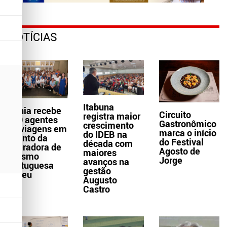
NOTÍCIAS
Itabuna
Bahia recebe
Circuito
registra maior
300 agentes
Gastronômico
crescimento
de viagens em
marca o início
do IDEB na
evento da
do Festival
década com
operadora de
Agosto de
maiores
turismo
Jorge
avanços na
portuguesa
gestão
Abreu
Augusto
Castro