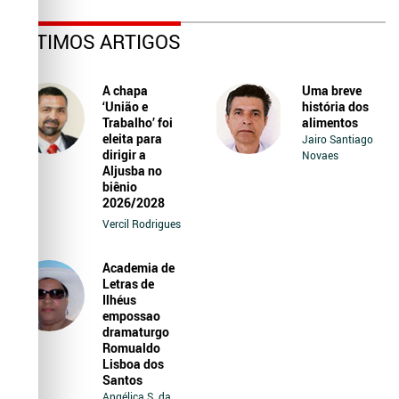
ÚLTIMOS ARTIGOS
A chapa
Uma breve
‘União e
história dos
Trabalho’ foi
alimentos
eleita para
Jairo Santiago
dirigir a
Novaes
Aljusba no
biênio
2026/2028
Vercil Rodrigues
Academia de
Letras de
Ilhéus
empossao
dramaturgo
Romualdo
Lisboa dos
Santos
Angélica S. da