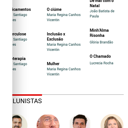
De mal com o
Natal
Medicamentos
O ciúme
João Batista de
Jairo Santiago
Maria Regina Canhos
Paula
Novaes
Vicentin
Minh’Alma
Tuberculose
Inclusão x
Risonha
Exclusão
Jairo Santiago
Glória Brandão
Novaes
Maria Regina Canhos
Vicentin
O Chamado
Soroterapia
Lucrecia Rocha
Mulher
Jairo Santiago
Novaes
Maria Regina Canhos
Vicentin
COLUNISTAS