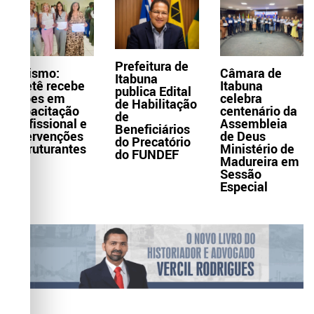
Prefeitura de
Turismo:
Câmara de
Itabuna
Itaetê recebe
Itabuna
publica Edital
ações em
celebra
de Habilitação
capacitação
centenário da
de
profissional e
Assembleia
Beneficiários
intervenções
de Deus
do Precatório
estruturantes
Ministério de
do FUNDEF
Madureira em
Sessão
Especial