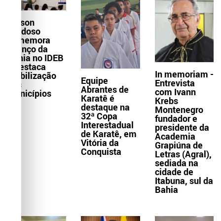
Wilson
Cardoso
comemora
avanço da
Bahia no IDEB
e destaca
In memoriam -
mobilização
Equipe
Entrevista
dos
Abrantes de
com Ivann
municípios
Karatê é
Krebs
destaque na
Montenegro
32ª Copa
fundador e
Interestadual
presidente da
de Karatê, em
Academia
Vitória da
Grapiúna de
Conquista
Letras (Agral),
sediada na
cidade de
Itabuna, sul da
Bahia