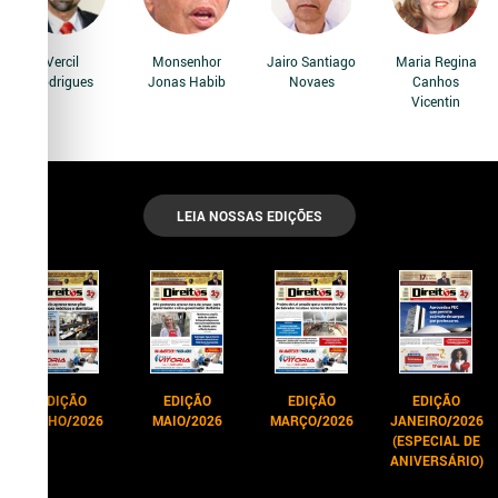
Vercil
Monsenhor
Jairo Santiago
Maria Regina
Rodrigues
Jonas Habib
Novaes
Canhos
Vicentin
LEIA NOSSAS EDIÇÕES
EDIÇÃO
EDIÇÃO
EDIÇÃO
EDIÇÃO
JUNHO/2026
MAIO/2026
MARÇO/2026
JANEIRO/2026
(ESPECIAL DE
ANIVERSÁRIO)