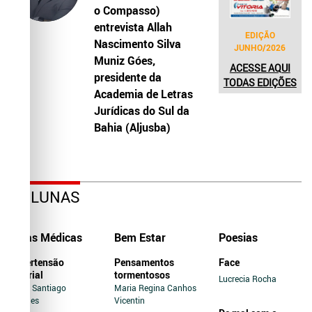
o Compasso)
entrevista Allah
EDIÇÃO
Nascimento Silva
JUNHO/2026
Muniz Góes,
ACESSE AQUI
presidente da
TODAS EDIÇÕES
Academia de Letras
Jurídicas do Sul da
Bahia (Aljusba)
COLUNAS
Dicas Médicas
Bem Estar
Poesias
Hipertensão
Pensamentos
Face
Arterial
tormentosos
Lucrecia Rocha
Jairo Santiago
Maria Regina Canhos
Novaes
Vicentin