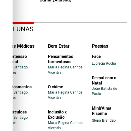
COLUNAS
Dicas Médicas
Bem Estar
Poesias
Hipertensão
Pensamentos
Face
Arterial
tormentosos
Lucrecia Rocha
Jairo Santiago
Maria Regina Canhos
Novaes
Vicentin
De mal com o
Natal
Medicamentos
O ciúme
João Batista de
Jairo Santiago
Maria Regina Canhos
Paula
Novaes
Vicentin
Minh’Alma
Tuberculose
Inclusão x
Risonha
Exclusão
Jairo Santiago
Glória Brandão
Novaes
Maria Regina Canhos
Vicentin