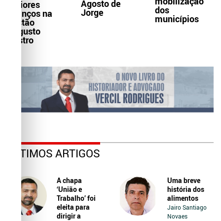
mobilização
Agosto de
maiores
dos
Jorge
avanços na
municípios
gestão
Augusto
Castro
ÚLTIMOS ARTIGOS
A chapa
Uma breve
‘União e
história dos
Trabalho’ foi
alimentos
eleita para
Jairo Santiago
dirigir a
Novaes