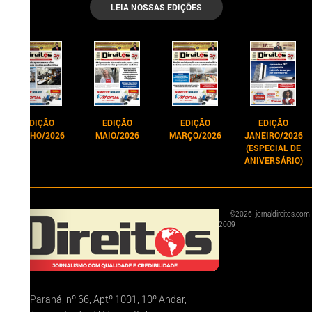
LEIA NOSSAS EDIÇÕES
EDIÇÃO
EDIÇÃO
EDIÇÃO
EDIÇÃO
JUNHO/2026
MAIO/2026
MARÇO/2026
JANEIRO/2026
(ESPECIAL DE
ANIVERSÁRIO)
©
2026
jornaldireitos.com
2009
-
Rua Paraná, nº 66, Aptº 1001, 10º Andar,