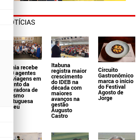
NOTÍCIAS
Itabuna
Bahia recebe
Circuito
registra maior
300 agentes
Gastronômico
crescimento
de viagens em
marca o início
do IDEB na
evento da
do Festival
década com
operadora de
Agosto de
maiores
turismo
Jorge
avanços na
portuguesa
gestão
Abreu
Augusto
Castro