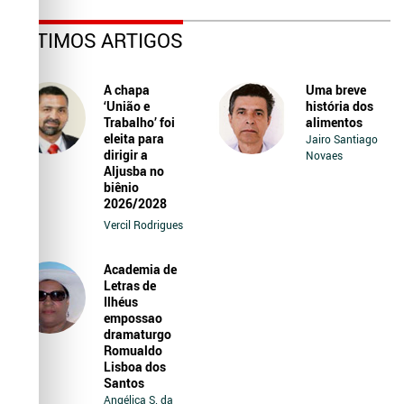
ÚLTIMOS ARTIGOS
A chapa
Uma breve
‘União e
história dos
Trabalho’ foi
alimentos
eleita para
Jairo Santiago
dirigir a
Novaes
Aljusba no
biênio
2026/2028
Vercil Rodrigues
Academia de
Letras de
Ilhéus
empossao
dramaturgo
Romualdo
Lisboa dos
Santos
Angélica S. da