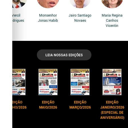
Vercil
Monsenhor
Jairo Santiago
Maria Regina
Rodrigues
Jonas Habib
Novaes
Canhos
Vicentin
LEIA NOSSAS EDIÇÕES
EDIÇÃO
EDIÇÃO
EDIÇÃO
EDIÇÃO
JUNHO/2026
MAIO/2026
MARÇO/2026
JANEIRO/2026
(ESPECIAL DE
ANIVERSÁRIO)