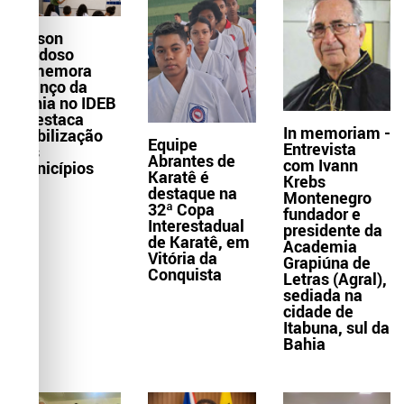
Wilson
Cardoso
comemora
avanço da
Bahia no IDEB
e destaca
In memoriam -
mobilização
Equipe
Entrevista
dos
Abrantes de
com Ivann
municípios
Karatê é
Krebs
destaque na
Montenegro
32ª Copa
fundador e
Interestadual
presidente da
de Karatê, em
Academia
Vitória da
Grapiúna de
Conquista
Letras (Agral),
sediada na
cidade de
Itabuna, sul da
Bahia