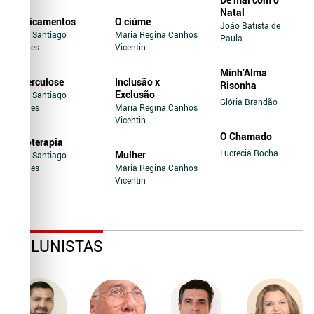
Natal
Medicamentos
O ciúme
João Batista de
Jairo Santiago
Maria Regina Canhos
Paula
Novaes
Vicentin
Minh’Alma
Tuberculose
Inclusão x
Risonha
Exclusão
Jairo Santiago
Glória Brandão
Novaes
Maria Regina Canhos
Vicentin
O Chamado
Soroterapia
Lucrecia Rocha
Mulher
Jairo Santiago
Novaes
Maria Regina Canhos
Vicentin
COLUNISTAS