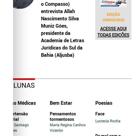
o Compasso)
entrevista Allah
EDIÇÃO
Nascimento Silva
JUNHO/2026
Muniz Góes,
ACESSE AQUI
presidente da
TODAS EDIÇÕES
Academia de Letras
Jurídicas do Sul da
Bahia (Aljusba)
COLUNAS
Dicas Médicas
Bem Estar
Poesias
Hipertensão
Pensamentos
Face
Arterial
tormentosos
Lucrecia Rocha
Jairo Santiago
Maria Regina Canhos
Novaes
Vicentin
De mal com o