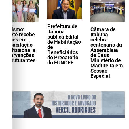
Prefeitura de
Turismo:
Câmara de
Itabuna
Itaetê recebe
Itabuna
publica Edital
ações em
celebra
de Habilitação
capacitação
centenário da
de
profissional e
Assembleia
Beneficiários
intervenções
de Deus
do Precatório
estruturantes
Ministério de
do FUNDEF
Madureira em
Sessão
Especial