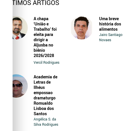
ÚLTIMOS ARTIGOS
A chapa
Uma breve
‘União e
história dos
Trabalho’ foi
alimentos
eleita para
Jairo Santiago
dirigir a
Novaes
Aljusba no
biênio
2026/2028
Vercil Rodrigues
Academia de
Letras de
Ilhéus
empossao
dramaturgo
Romualdo
Lisboa dos
Santos
Angélica S. da
Silva Rodrigues