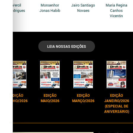
Vercil
Monsenhor
Jairo Santiago
Maria Regina
Rodrigues
Jonas Habib
Novaes
Canhos
Vicentin
LEIA NOSSAS EDIÇÕES
EDIÇÃO
EDIÇÃO
EDIÇÃO
EDIÇÃO
JUNHO/2026
MAIO/2026
MARÇO/2026
JANEIRO/2026
(ESPECIAL DE
ANIVERSÁRIO)