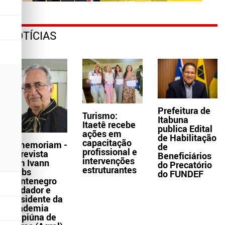
NOTÍCIAS
Prefeitura de
Turismo:
Itabuna
Itaetê recebe
publica Edital
ações em
de Habilitação
capacitação
In memoriam -
de
profissional e
Entrevista
Beneficiários
intervenções
com Ivann
do Precatório
estruturantes
Krebs
do FUNDEF
Montenegro
fundador e
presidente da
Academia
Grapiúna de