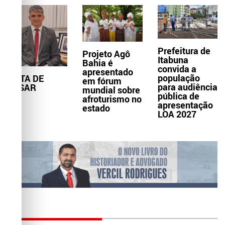
Prefeitura de
Projeto Agô
Itabuna
Bahia é
convida a
apresentado
população
NOTA DE
em fórum
para audiência
PESAR
mundial sobre
pública de
afroturismo no
apresentação
estado
LOA 2027