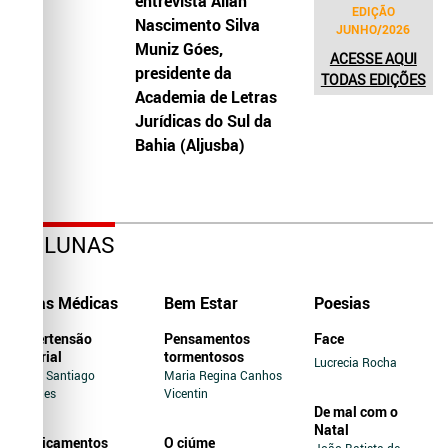
entrevista Allah
EDIÇÃO
Nascimento Silva
JUNHO/2026
Muniz Góes,
ACESSE AQUI
presidente da
TODAS EDIÇÕES
Academia de Letras
Jurídicas do Sul da
Bahia (Aljusba)
COLUNAS
Dicas Médicas
Bem Estar
Poesias
Hipertensão
Pensamentos
Face
Arterial
tormentosos
Lucrecia Rocha
Jairo Santiago
Maria Regina Canhos
Novaes
Vicentin
De mal com o
Natal
Medicamentos
O ciúme
João Batista de