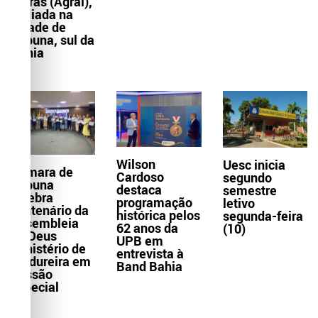
Letras (Agral),
sediada na
cidade de
Itabuna, sul da
Bahia
Wilson
Uesc inicia
Câmara de
Cardoso
segundo
Itabuna
destaca
semestre
celebra
programação
letivo
centenário da
histórica pelos
segunda-feira
Assembleia
62 anos da
(10)
de Deus
UPB em
Ministério de
entrevista à
Madureira em
Band Bahia
Sessão
Especial