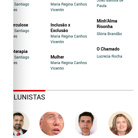
Jairo Santiago
Maria Regina Canhos
Paula
Novaes
Vicentin
Minh’Alma
Tuberculose
Inclusão x
Risonha
Exclusão
Jairo Santiago
Glória Brandão
Novaes
Maria Regina Canhos
Vicentin
O Chamado
Soroterapia
Lucrecia Rocha
Mulher
Jairo Santiago
Novaes
Maria Regina Canhos
Vicentin
COLUNISTAS