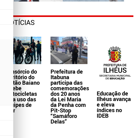
NOTÍCIAS
Consórcio do
Prefeitura de
Território do
Itabuna
Sertão Baiano
participa das
recebe
comemorações
Educação de
motocicletas
dos 20 anos
Ilhéus avança
para uso das
da Lei Maria
e eleva
equipes de
da Penha com
índices no
Ater
Pit-Stop
IDEB
“Samáforo
Delas”