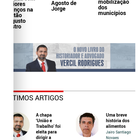
mobilização
Agosto de
maiores
dos
Jorge
avanços na
municípios
gestão
Augusto
Castro
ÚLTIMOS ARTIGOS
A chapa
Uma breve
‘União e
história dos
Trabalho’ foi
alimentos
eleita para
Jairo Santiago
dirigir a
Novaes