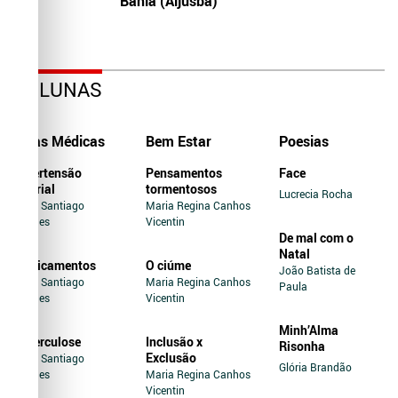
Bahia (Aljusba)
COLUNAS
Dicas Médicas
Bem Estar
Poesias
Hipertensão
Pensamentos
Face
Arterial
tormentosos
Lucrecia Rocha
Jairo Santiago
Maria Regina Canhos
Novaes
Vicentin
De mal com o
Natal
Medicamentos
O ciúme
João Batista de
Jairo Santiago
Maria Regina Canhos
Paula
Novaes
Vicentin
Minh’Alma
Tuberculose
Inclusão x
Risonha
Exclusão
Jairo Santiago
Glória Brandão
Novaes
Maria Regina Canhos
Vicentin