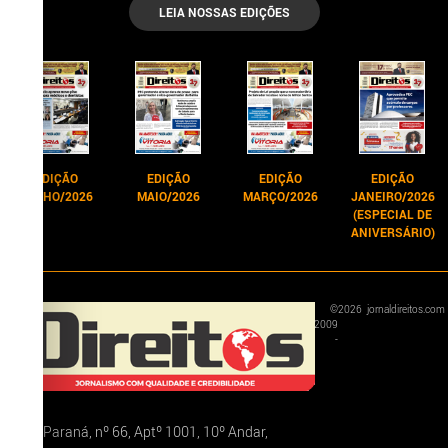
LEIA NOSSAS EDIÇÕES
EDIÇÃO
EDIÇÃO
EDIÇÃO
EDIÇÃO
JUNHO/2026
MAIO/2026
MARÇO/2026
JANEIRO/2026
(ESPECIAL DE
ANIVERSÁRIO)
©
2026
jornaldireitos.com
2009
-
Rua Paraná, nº 66, Aptº 1001, 10º Andar,