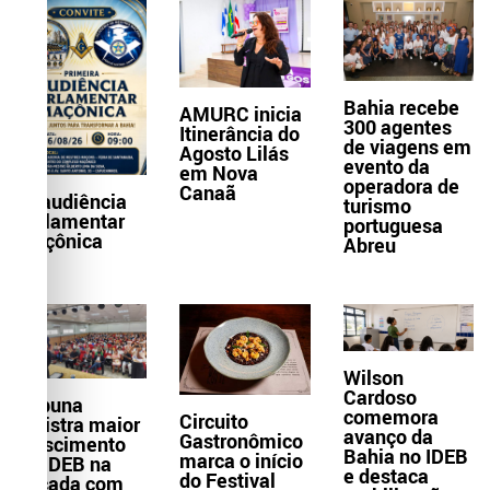
Bahia recebe
AMURC inicia
300 agentes
Itinerância do
de viagens em
Agosto Lilás
evento da
em Nova
operadora de
Canaã
1ª audiência
turismo
parlamentar
portuguesa
maçônica
Abreu
Wilson
Cardoso
Itabuna
comemora
Circuito
registra maior
avanço da
Gastronômico
crescimento
Bahia no IDEB
marca o início
do IDEB na
e destaca
do Festival
década com