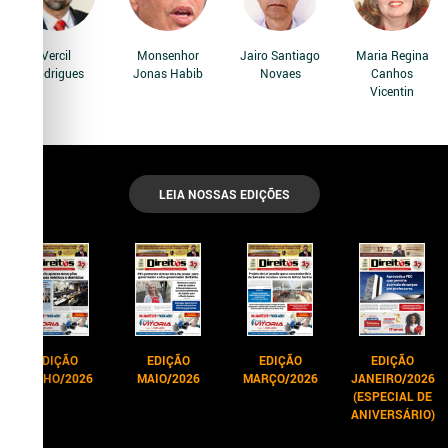
Vercil
Monsenhor
Jairo Santiago
Maria Regina
Rodrigues
Jonas Habib
Novaes
Canhos
Vicentin
LEIA NOSSAS EDIÇÕES
EDIÇÃO
EDIÇÃO
EDIÇÃO
EDIÇÃO
JUNHO/2026
MAIO/2026
MARÇO/2026
JANEIRO/2026
(ESPECIAL DE
ANIVERSÁRIO)