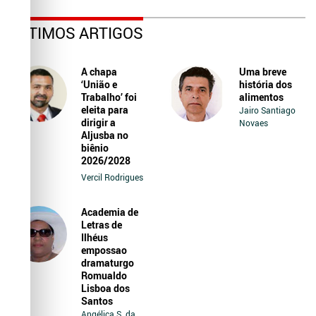
ÚLTIMOS ARTIGOS
A chapa
Uma breve
‘União e
história dos
Trabalho’ foi
alimentos
eleita para
Jairo Santiago
dirigir a
Novaes
Aljusba no
biênio
2026/2028
Vercil Rodrigues
Academia de
Letras de
Ilhéus
empossao
dramaturgo
Romualdo
Lisboa dos
Santos
Angélica S. da