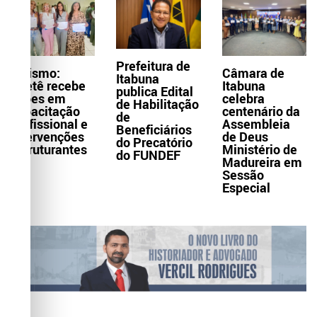
Prefeitura de
Turismo:
Câmara de
Itabuna
Itaetê recebe
Itabuna
publica Edital
ações em
celebra
de Habilitação
capacitação
centenário da
de
profissional e
Assembleia
Beneficiários
intervenções
de Deus
do Precatório
estruturantes
Ministério de
do FUNDEF
Madureira em
Sessão
Especial