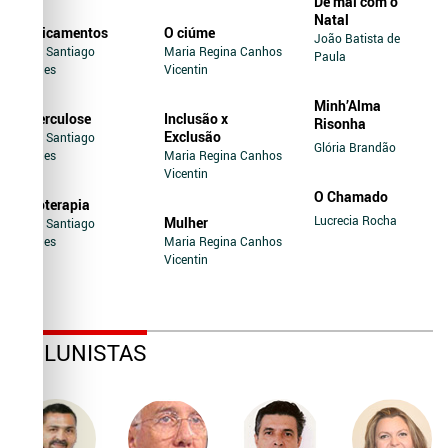
De mal com o
Natal
Medicamentos
O ciúme
João Batista de
Jairo Santiago
Maria Regina Canhos
Paula
Novaes
Vicentin
Minh’Alma
Tuberculose
Inclusão x
Risonha
Exclusão
Jairo Santiago
Glória Brandão
Novaes
Maria Regina Canhos
Vicentin
O Chamado
Soroterapia
Lucrecia Rocha
Mulher
Jairo Santiago
Novaes
Maria Regina Canhos
Vicentin
COLUNISTAS