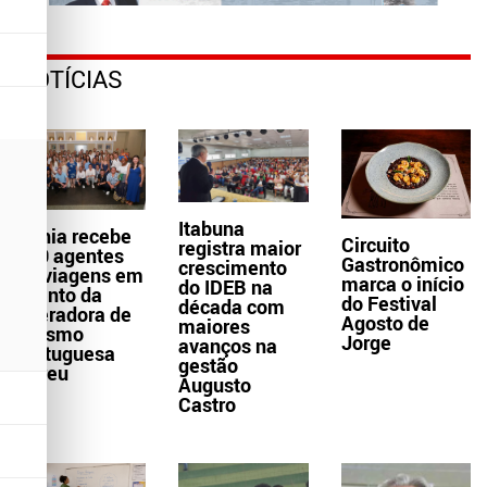
NOTÍCIAS
Itabuna
Bahia recebe
Circuito
registra maior
300 agentes
Gastronômico
crescimento
de viagens em
marca o início
do IDEB na
evento da
do Festival
década com
operadora de
Agosto de
maiores
turismo
Jorge
avanços na
portuguesa
gestão
Abreu
Augusto
Castro