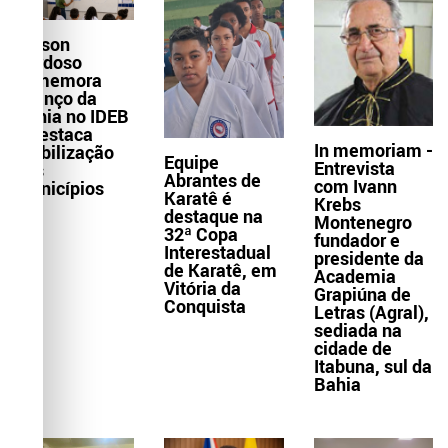
Wilson
Cardoso
comemora
avanço da
Bahia no IDEB
e destaca
In memoriam -
mobilização
Equipe
Entrevista
dos
Abrantes de
com Ivann
municípios
Karatê é
Krebs
destaque na
Montenegro
32ª Copa
fundador e
Interestadual
presidente da
de Karatê, em
Academia
Vitória da
Grapiúna de
Conquista
Letras (Agral),
sediada na
cidade de
Itabuna, sul da
Bahia