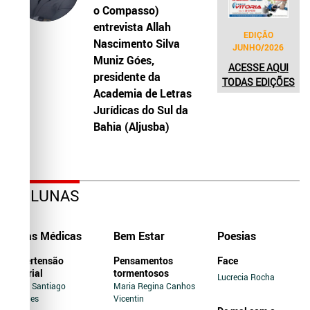
o Compasso)
entrevista Allah
EDIÇÃO
Nascimento Silva
JUNHO/2026
Muniz Góes,
ACESSE AQUI
presidente da
TODAS EDIÇÕES
Academia de Letras
Jurídicas do Sul da
Bahia (Aljusba)
COLUNAS
Dicas Médicas
Bem Estar
Poesias
Hipertensão
Pensamentos
Face
Arterial
tormentosos
Lucrecia Rocha
Jairo Santiago
Maria Regina Canhos
Novaes
Vicentin