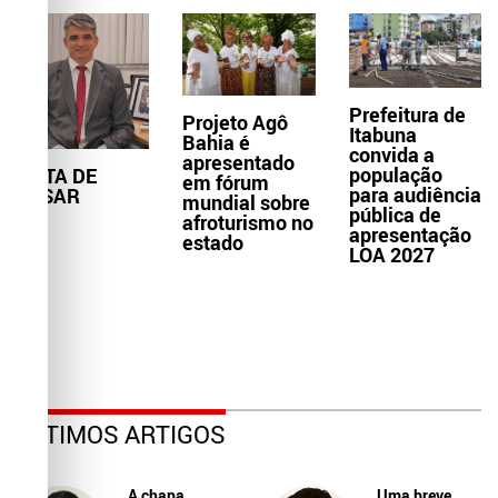
Prefeitura de
Projeto Agô
Itabuna
Bahia é
convida a
apresentado
população
NOTA DE
em fórum
para audiência
PESAR
mundial sobre
pública de
afroturismo no
apresentação
estado
LOA 2027
ÚLTIMOS ARTIGOS
A chapa
Uma breve