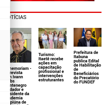
NOTÍCIAS
Prefeitura de
Turismo:
Itabuna
Itaetê recebe
publica Edital
ações em
de Habilitação
capacitação
In memoriam -
de
profissional e
Entrevista
Beneficiários
intervenções
com Ivann
do Precatório
estruturantes
Krebs
do FUNDEF
Montenegro
fundador e
presidente da
Academia
Grapiúna de