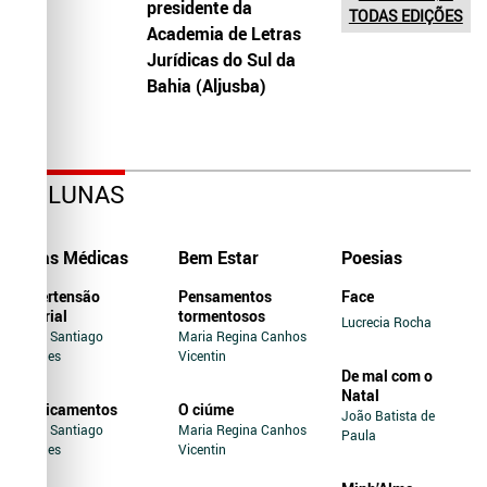
presidente da
TODAS EDIÇÕES
Academia de Letras
Jurídicas do Sul da
Bahia (Aljusba)
COLUNAS
Dicas Médicas
Bem Estar
Poesias
Hipertensão
Pensamentos
Face
Arterial
tormentosos
Lucrecia Rocha
Jairo Santiago
Maria Regina Canhos
Novaes
Vicentin
De mal com o
Natal
Medicamentos
O ciúme
João Batista de
Jairo Santiago
Maria Regina Canhos
Paula
Novaes
Vicentin