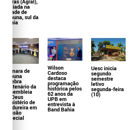
Letras (Agral),
sediada na
cidade de
Itabuna, sul da
Bahia
Wilson
Uesc inicia
Câmara de
Cardoso
segundo
Itabuna
destaca
semestre
celebra
programação
letivo
centenário da
histórica pelos
segunda-feira
Assembleia
62 anos da
(10)
de Deus
UPB em
Ministério de
entrevista à
Madureira em
Band Bahia
Sessão
Especial