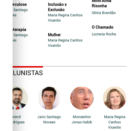
Minh’Alma
Tuberculose
Inclusão x
Risonha
Exclusão
Jairo Santiago
Glória Brandão
Novaes
Maria Regina Canhos
Vicentin
O Chamado
Soroterapia
Lucrecia Rocha
Mulher
Jairo Santiago
Novaes
Maria Regina Canhos
Vicentin
COLUNISTAS
Vercil
Jairo Santiago
Monsenhor
Maria Regina
Rodrigues
Novaes
Jonas Habib
Canhos
Vicentin