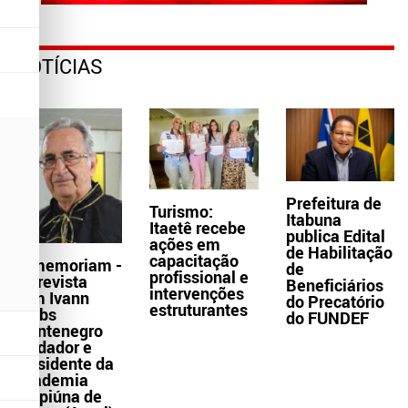
NOTÍCIAS
Prefeitura de
Turismo:
Itabuna
Itaetê recebe
publica Edital
ações em
de Habilitação
capacitação
In memoriam -
de
profissional e
Entrevista
Beneficiários
intervenções
com Ivann
do Precatório
estruturantes
Krebs
do FUNDEF
Montenegro
fundador e
presidente da
Academia
Grapiúna de