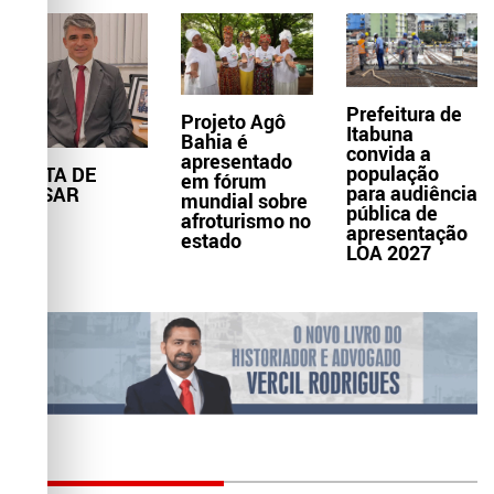
Prefeitura de
Projeto Agô
Itabuna
Bahia é
convida a
apresentado
população
NOTA DE
em fórum
para audiência
PESAR
mundial sobre
pública de
afroturismo no
apresentação
estado
LOA 2027