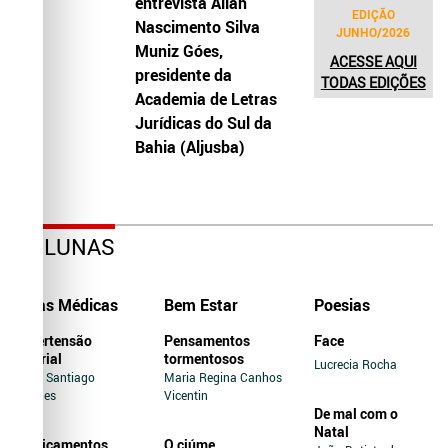
entrevista Allah
EDIÇÃO
Nascimento Silva
JUNHO/2026
Muniz Góes,
ACESSE AQUI
presidente da
TODAS EDIÇÕES
Academia de Letras
Jurídicas do Sul da
Bahia (Aljusba)
COLUNAS
Dicas Médicas
Bem Estar
Poesias
Hipertensão
Pensamentos
Face
Arterial
tormentosos
Lucrecia Rocha
Jairo Santiago
Maria Regina Canhos
Novaes
Vicentin
De mal com o
Natal
Medicamentos
O ciúme