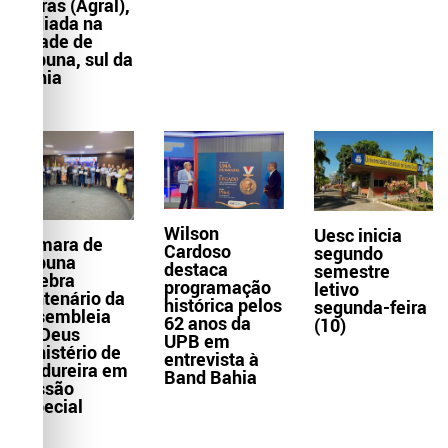
Letras (Agral),
sediada na
cidade de
Itabuna, sul da
Bahia
Wilson
Uesc inicia
Câmara de
Cardoso
segundo
Itabuna
destaca
semestre
celebra
programação
letivo
centenário da
histórica pelos
segunda-feira
Assembleia
62 anos da
(10)
de Deus
UPB em
Ministério de
entrevista à
Madureira em
Band Bahia
Sessão
Especial