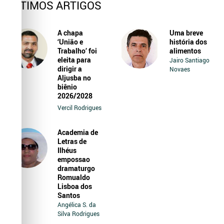
ÚLTIMOS ARTIGOS
A chapa
Uma breve
‘União e
história dos
Trabalho’ foi
alimentos
eleita para
Jairo Santiago
dirigir a
Novaes
Aljusba no
biênio
2026/2028
Vercil Rodrigues
Academia de
Letras de
Ilhéus
empossao
dramaturgo
Romualdo
Lisboa dos
Santos
Angélica S. da
Silva Rodrigues