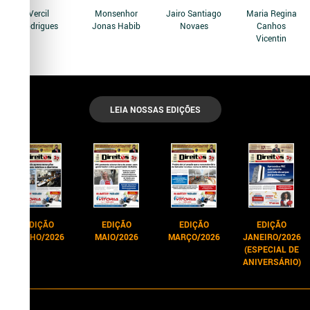
Vercil
Monsenhor
Jairo Santiago
Maria Regina
Rodrigues
Jonas Habib
Novaes
Canhos
Vicentin
LEIA NOSSAS EDIÇÕES
EDIÇÃO
EDIÇÃO
EDIÇÃO
EDIÇÃO
JUNHO/2026
MAIO/2026
MARÇO/2026
JANEIRO/2026
(ESPECIAL DE
ANIVERSÁRIO)