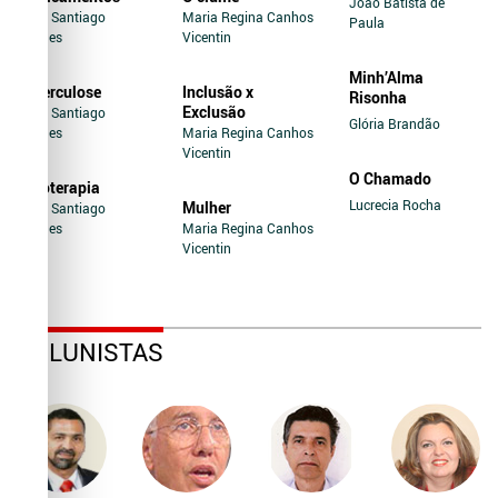
João Batista de
Jairo Santiago
Maria Regina Canhos
Paula
Novaes
Vicentin
Minh’Alma
Tuberculose
Inclusão x
Risonha
Exclusão
Jairo Santiago
Glória Brandão
Novaes
Maria Regina Canhos
Vicentin
O Chamado
Soroterapia
Lucrecia Rocha
Mulher
Jairo Santiago
Novaes
Maria Regina Canhos
Vicentin
COLUNISTAS