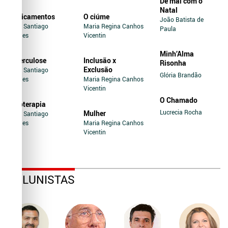
De mal com o
Natal
Medicamentos
O ciúme
João Batista de
Jairo Santiago
Maria Regina Canhos
Paula
Novaes
Vicentin
Minh’Alma
Tuberculose
Inclusão x
Risonha
Exclusão
Jairo Santiago
Glória Brandão
Novaes
Maria Regina Canhos
Vicentin
O Chamado
Soroterapia
Lucrecia Rocha
Mulher
Jairo Santiago
Novaes
Maria Regina Canhos
Vicentin
COLUNISTAS