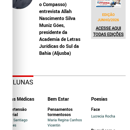
o Compasso)
entrevista Allah
EDIÇÃO
Nascimento Silva
JUNHO/2026
Muniz Góes,
ACESSE AQUI
presidente da
TODAS EDIÇÕES
Academia de Letras
Jurídicas do Sul da
Bahia (Aljusba)
COLUNAS
Dicas Médicas
Bem Estar
Poesias
Hipertensão
Pensamentos
Face
Arterial
tormentosos
Lucrecia Rocha
Jairo Santiago
Maria Regina Canhos
Novaes
Vicentin