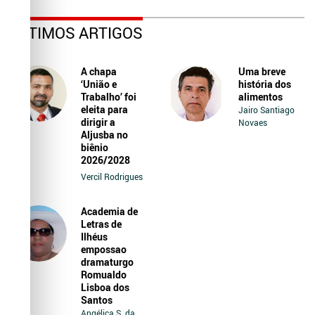
ÚLTIMOS ARTIGOS
A chapa
Uma breve
‘União e
história dos
Trabalho’ foi
alimentos
eleita para
Jairo Santiago
dirigir a
Novaes
Aljusba no
biênio
2026/2028
Vercil Rodrigues
Academia de
Letras de
Ilhéus
empossao
dramaturgo
Romualdo
Lisboa dos
Santos
Angélica S. da