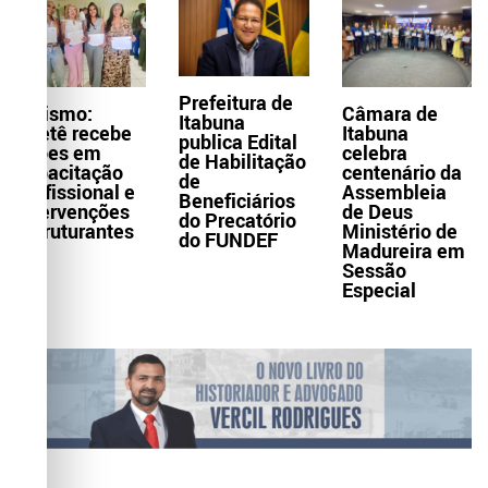
Prefeitura de
Turismo:
Câmara de
Itabuna
Itaetê recebe
Itabuna
publica Edital
ações em
celebra
de Habilitação
capacitação
centenário da
de
profissional e
Assembleia
Beneficiários
intervenções
de Deus
do Precatório
estruturantes
Ministério de
do FUNDEF
Madureira em
Sessão
Especial