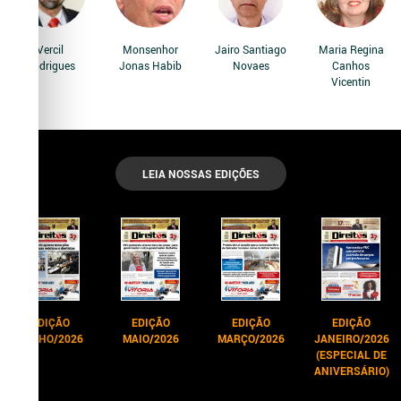
Vercil
Monsenhor
Jairo Santiago
Maria Regina
Rodrigues
Jonas Habib
Novaes
Canhos
Vicentin
LEIA NOSSAS EDIÇÕES
EDIÇÃO
EDIÇÃO
EDIÇÃO
EDIÇÃO
JUNHO/2026
MAIO/2026
MARÇO/2026
JANEIRO/2026
(ESPECIAL DE
ANIVERSÁRIO)