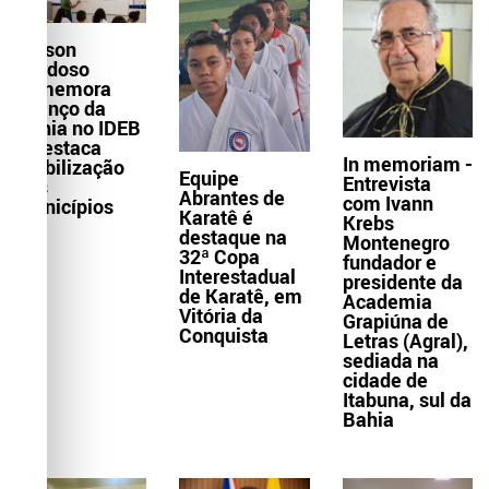
Wilson
Cardoso
comemora
avanço da
Bahia no IDEB
e destaca
In memoriam -
mobilização
Equipe
Entrevista
dos
Abrantes de
com Ivann
municípios
Karatê é
Krebs
destaque na
Montenegro
32ª Copa
fundador e
Interestadual
presidente da
de Karatê, em
Academia
Vitória da
Grapiúna de
Conquista
Letras (Agral),
sediada na
cidade de
Itabuna, sul da
Bahia