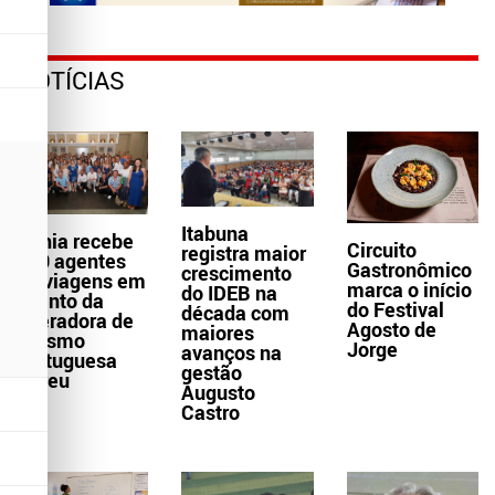
NOTÍCIAS
Itabuna
Bahia recebe
Circuito
registra maior
300 agentes
Gastronômico
crescimento
de viagens em
marca o início
do IDEB na
evento da
do Festival
década com
operadora de
Agosto de
maiores
turismo
Jorge
avanços na
portuguesa
gestão
Abreu
Augusto
Castro