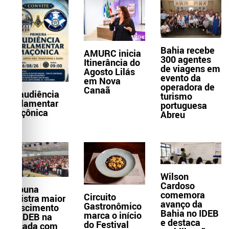
Bahia recebe
AMURC inicia
300 agentes
Itinerância do
de viagens em
Agosto Lilás
evento da
em Nova
operadora de
Canaã
1ª audiência
turismo
parlamentar
portuguesa
maçônica
Abreu
Wilson
Cardoso
Itabuna
comemora
Circuito
registra maior
avanço da
Gastronômico
crescimento
Bahia no IDEB
marca o início
do IDEB na
e destaca
do Festival
década com