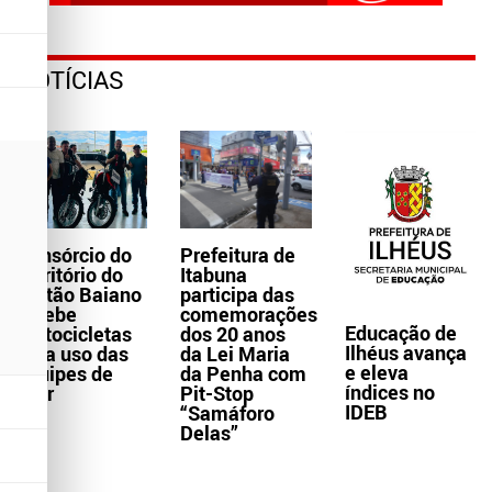
NOTÍCIAS
Consórcio do
Prefeitura de
Território do
Itabuna
Sertão Baiano
participa das
recebe
comemorações
Educação de
motocicletas
dos 20 anos
Ilhéus avança
para uso das
da Lei Maria
e eleva
equipes de
da Penha com
índices no
Ater
Pit-Stop
IDEB
“Samáforo
Delas”