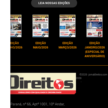
LEIA NOSSAS EDIÇÕES
EDIÇÃO
EDIÇÃO
EDIÇÃO
EDIÇÃO
JUNHO/2026
MAIO/2026
MARÇO/2026
JANEIRO/2026
(ESPECIAL DE
ANIVERSÁRIO)
©
2026
jornaldireitos.com
2009
-
Rua Paraná, nº 66, Aptº 1001, 10º Andar,