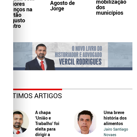
mobilização
Agosto de
maiores
dos
Jorge
avanços na
municípios
gestão
Augusto
Castro
ÚLTIMOS ARTIGOS
A chapa
Uma breve
‘União e
história dos
Trabalho’ foi
alimentos
eleita para
Jairo Santiago
dirigir a
Novaes