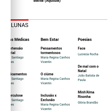
Bahia (Aljusba)
COLUNAS
Dicas Médicas
Bem Estar
Poesias
Hipertensão
Pensamentos
Face
Arterial
tormentosos
Lucrecia Rocha
Jairo Santiago
Maria Regina Canhos
Novaes
Vicentin
De mal com o
Natal
Medicamentos
O ciúme
João Batista de
Jairo Santiago
Maria Regina Canhos
Paula
Novaes
Vicentin
Minh’Alma
Tuberculose
Inclusão x
Risonha
Exclusão
Jairo Santiago
Glória Brandão
Novaes
Maria Regina Canhos
Vicentin