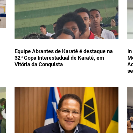
s
Equipe Abrantes de Karatê é destaque na
In
32ª Copa Interestadual de Karatê, em
Mo
Vitória da Conquista
Ac
se