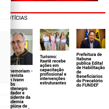
NOTÍCIAS
Prefeitura de
Turismo:
Itabuna
Itaetê recebe
publica Edital
ações em
de Habilitação
capacitação
In memoriam -
de
profissional e
Entrevista
Beneficiários
intervenções
com Ivann
do Precatório
estruturantes
Krebs
do FUNDEF
Montenegro
fundador e
presidente da
Academia
Grapiúna de