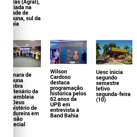
Letras (Agral),
sediada na
cidade de
Itabuna, sul da
Bahia
Wilson
Uesc inicia
Câmara de
Cardoso
segundo
Itabuna
destaca
semestre
celebra
programação
letivo
centenário da
histórica pelos
segunda-feira
Assembleia
62 anos da
(10)
de Deus
UPB em
Ministério de
entrevista à
Madureira em
Band Bahia
Sessão
Especial