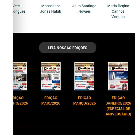
Vercil
Monsenhor
Jairo Santiago
Maria Regina
Rodrigues
Jonas Habib
Novaes
Canhos
Vicentin
LEIA NOSSAS EDIÇÕES
EDIÇÃO
EDIÇÃO
EDIÇÃO
EDIÇÃO
JUNHO/2026
MAIO/2026
MARÇO/2026
JANEIRO/2026
(ESPECIAL DE
ANIVERSÁRIO)