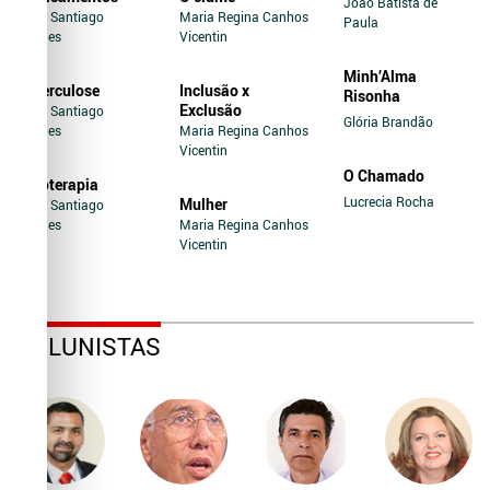
João Batista de
Jairo Santiago
Maria Regina Canhos
Paula
Novaes
Vicentin
Minh’Alma
Tuberculose
Inclusão x
Risonha
Exclusão
Jairo Santiago
Glória Brandão
Novaes
Maria Regina Canhos
Vicentin
O Chamado
Soroterapia
Lucrecia Rocha
Mulher
Jairo Santiago
Novaes
Maria Regina Canhos
Vicentin
COLUNISTAS