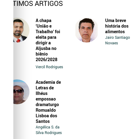
ÚLTIMOS ARTIGOS
A chapa
Uma breve
‘União e
história dos
Trabalho’ foi
alimentos
eleita para
Jairo Santiago
dirigir a
Novaes
Aljusba no
biênio
2026/2028
Vercil Rodrigues
Academia de
Letras de
Ilhéus
empossao
dramaturgo
Romualdo
Lisboa dos
Santos
Angélica S. da
Silva Rodrigues