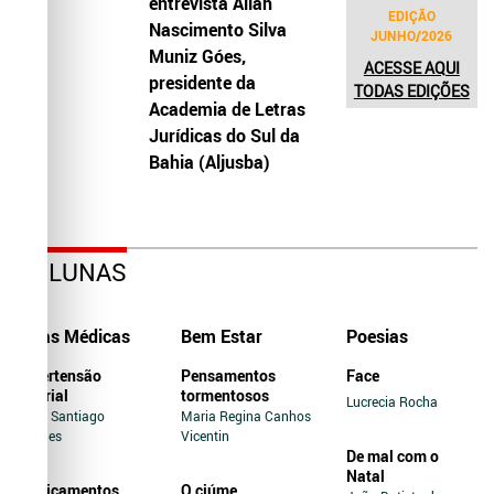
entrevista Allah
EDIÇÃO
Nascimento Silva
JUNHO/2026
Muniz Góes,
ACESSE AQUI
presidente da
TODAS EDIÇÕES
Academia de Letras
Jurídicas do Sul da
Bahia (Aljusba)
COLUNAS
Dicas Médicas
Bem Estar
Poesias
Hipertensão
Pensamentos
Face
Arterial
tormentosos
Lucrecia Rocha
Jairo Santiago
Maria Regina Canhos
Novaes
Vicentin
De mal com o
Natal
Medicamentos
O ciúme