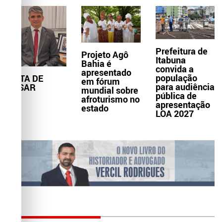
Prefeitura de
Projeto Agô
Itabuna
Bahia é
convida a
apresentado
população
NOTA DE
em fórum
para audiência
PESAR
mundial sobre
pública de
afroturismo no
apresentação
estado
LOA 2027