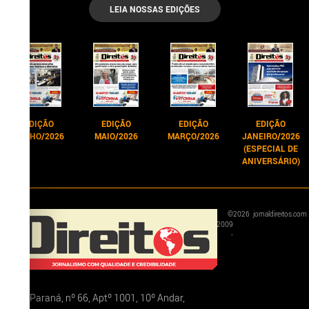
LEIA NOSSAS EDIÇÕES
EDIÇÃO
EDIÇÃO
EDIÇÃO
EDIÇÃO
JUNHO/2026
MAIO/2026
MARÇO/2026
JANEIRO/2026
(ESPECIAL DE
ANIVERSÁRIO)
©
2026
jornaldireitos.com
2009
-
Rua Paraná, nº 66, Aptº 1001, 10º Andar,