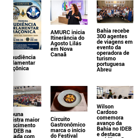
Bahia recebe
AMURC inicia
300 agentes
Itinerância do
de viagens em
Agosto Lilás
evento da
em Nova
operadora de
Canaã
1ª audiência
turismo
parlamentar
portuguesa
maçônica
Abreu
Wilson
Cardoso
Itabuna
comemora
Circuito
registra maior
avanço da
Gastronômico
crescimento
Bahia no IDEB
marca o início
do IDEB na
e destaca
do Festival
década com