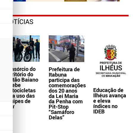
NOTÍCIAS
Consórcio do
Prefeitura de
Território do
Itabuna
Sertão Baiano
participa das
recebe
comemorações
Educação de
motocicletas
dos 20 anos
Ilhéus avança
para uso das
da Lei Maria
e eleva
equipes de
da Penha com
índices no
Ater
Pit-Stop
IDEB
“Samáforo
Delas”