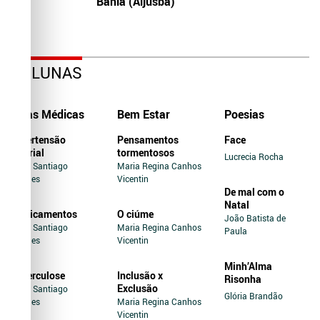
Bahia (Aljusba)
COLUNAS
Dicas Médicas
Bem Estar
Poesias
Hipertensão
Pensamentos
Face
Arterial
tormentosos
Lucrecia Rocha
Jairo Santiago
Maria Regina Canhos
Novaes
Vicentin
De mal com o
Natal
Medicamentos
O ciúme
João Batista de
Jairo Santiago
Maria Regina Canhos
Paula
Novaes
Vicentin
Minh’Alma
Tuberculose
Inclusão x
Risonha
Exclusão
Jairo Santiago
Glória Brandão
Novaes
Maria Regina Canhos
Vicentin