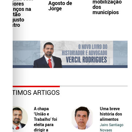
mobilização
Agosto de
maiores
dos
Jorge
avanços na
municípios
gestão
Augusto
Castro
ÚLTIMOS ARTIGOS
A chapa
Uma breve
‘União e
história dos
Trabalho’ foi
alimentos
eleita para
Jairo Santiago
dirigir a
Novaes