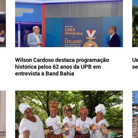
Wilson Cardoso destaca programação
Ue
histórica pelos 62 anos da UPB em
se
entrevista à Band Bahia