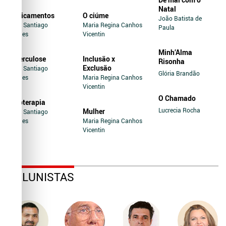
Natal
Medicamentos
O ciúme
João Batista de
Jairo Santiago
Maria Regina Canhos
Paula
Novaes
Vicentin
Minh’Alma
Tuberculose
Inclusão x
Risonha
Exclusão
Jairo Santiago
Glória Brandão
Novaes
Maria Regina Canhos
Vicentin
O Chamado
Soroterapia
Lucrecia Rocha
Mulher
Jairo Santiago
Novaes
Maria Regina Canhos
Vicentin
COLUNISTAS