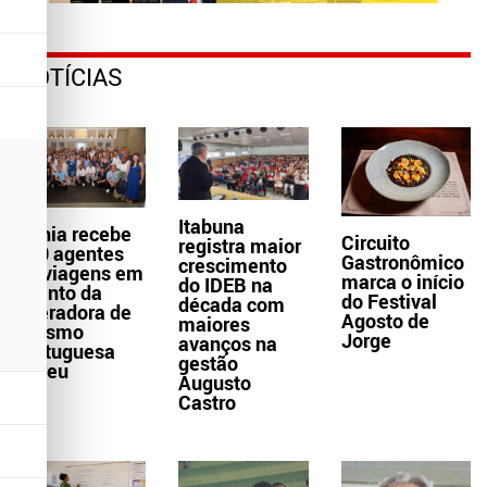
NOTÍCIAS
Itabuna
Bahia recebe
Circuito
registra maior
300 agentes
Gastronômico
crescimento
de viagens em
marca o início
do IDEB na
evento da
do Festival
década com
operadora de
Agosto de
maiores
turismo
Jorge
avanços na
portuguesa
gestão
Abreu
Augusto
Castro