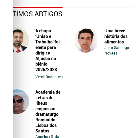
ÚLTIMOS ARTIGOS
A chapa
Uma breve
‘União e
história dos
Trabalho’ foi
alimentos
eleita para
Jairo Santiago
dirigir a
Novaes
Aljusba no
biênio
2026/2028
Vercil Rodrigues
Academia de
Letras de
Ilhéus
empossao
dramaturgo
Romualdo
Lisboa dos
Santos
Angélica S. da