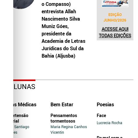
o Compasso)
entrevista Allah
EDIÇÃO
Nascimento Silva
JUNHO/2026
Muniz Góes,
ACESSE AQUI
presidente da
TODAS EDIÇÕES
Academia de Letras
Jurídicas do Sul da
Bahia (Aljusba)
COLUNAS
Dicas Médicas
Bem Estar
Poesias
Hipertensão
Pensamentos
Face
Arterial
tormentosos
Lucrecia Rocha
Jairo Santiago
Maria Regina Canhos
Novaes
Vicentin
De mal com o