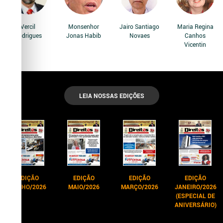
Vercil
Monsenhor
Jairo Santiago
Maria Regina
Rodrigues
Jonas Habib
Novaes
Canhos
Vicentin
LEIA NOSSAS EDIÇÕES
EDIÇÃO
EDIÇÃO
EDIÇÃO
EDIÇÃO
JUNHO/2026
MAIO/2026
MARÇO/2026
JANEIRO/2026
(ESPECIAL DE
ANIVERSÁRIO)