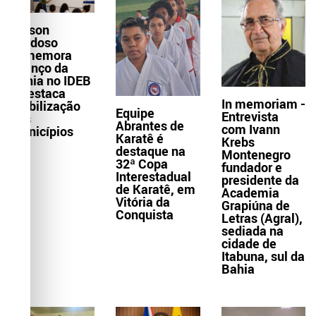
Wilson
Cardoso
comemora
avanço da
Bahia no IDEB
e destaca
In memoriam -
mobilização
Equipe
Entrevista
dos
Abrantes de
com Ivann
municípios
Karatê é
Krebs
destaque na
Montenegro
32ª Copa
fundador e
Interestadual
presidente da
de Karatê, em
Academia
Vitória da
Grapiúna de
Conquista
Letras (Agral),
sediada na
cidade de
Itabuna, sul da
Bahia