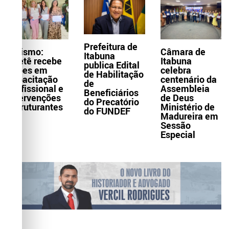
Prefeitura de
Turismo:
Câmara de
Itabuna
Itaetê recebe
Itabuna
publica Edital
ações em
celebra
de Habilitação
capacitação
centenário da
de
profissional e
Assembleia
Beneficiários
intervenções
de Deus
do Precatório
estruturantes
Ministério de
do FUNDEF
Madureira em
Sessão
Especial