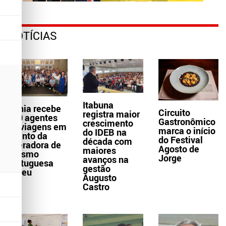
NOTÍCIAS
Itabuna
Bahia recebe
Circuito
registra maior
300 agentes
Gastronômico
crescimento
de viagens em
marca o início
do IDEB na
evento da
do Festival
década com
operadora de
Agosto de
maiores
turismo
Jorge
avanços na
portuguesa
gestão
Abreu
Augusto
Castro