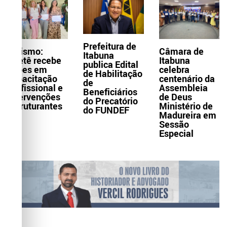
Prefeitura de
Turismo:
Câmara de
Itabuna
Itaetê recebe
Itabuna
publica Edital
ações em
celebra
de Habilitação
capacitação
centenário da
de
profissional e
Assembleia
Beneficiários
intervenções
de Deus
do Precatório
estruturantes
Ministério de
do FUNDEF
Madureira em
Sessão
Especial