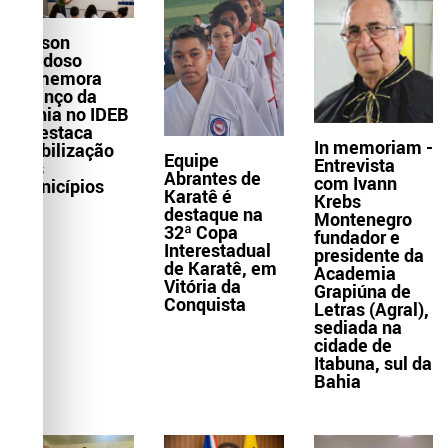
Wilson
Cardoso
comemora
avanço da
Bahia no IDEB
e destaca
In memoriam -
mobilização
Equipe
Entrevista
dos
Abrantes de
com Ivann
municípios
Karatê é
Krebs
destaque na
Montenegro
32ª Copa
fundador e
Interestadual
presidente da
de Karatê, em
Academia
Vitória da
Grapiúna de
Conquista
Letras (Agral),
sediada na
cidade de
Itabuna, sul da
Bahia