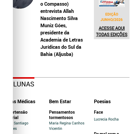
o Compasso)
entrevista Allah
EDIÇÃO
Nascimento Silva
JUNHO/2026
Muniz Góes,
ACESSE AQUI
presidente da
TODAS EDIÇÕES
Academia de Letras
Jurídicas do Sul da
Bahia (Aljusba)
COLUNAS
Dicas Médicas
Bem Estar
Poesias
Hipertensão
Pensamentos
Face
Arterial
tormentosos
Lucrecia Rocha
Jairo Santiago
Maria Regina Canhos
Novaes
Vicentin
De mal com o