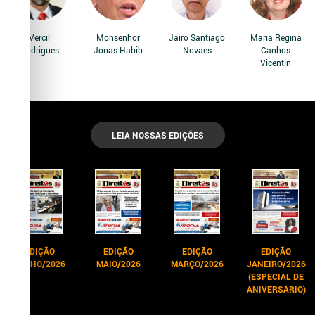
Vercil
Monsenhor
Jairo Santiago
Maria Regina
Rodrigues
Jonas Habib
Novaes
Canhos
Vicentin
LEIA NOSSAS EDIÇÕES
EDIÇÃO
EDIÇÃO
EDIÇÃO
EDIÇÃO
JUNHO/2026
MAIO/2026
MARÇO/2026
JANEIRO/2026
(ESPECIAL DE
ANIVERSÁRIO)