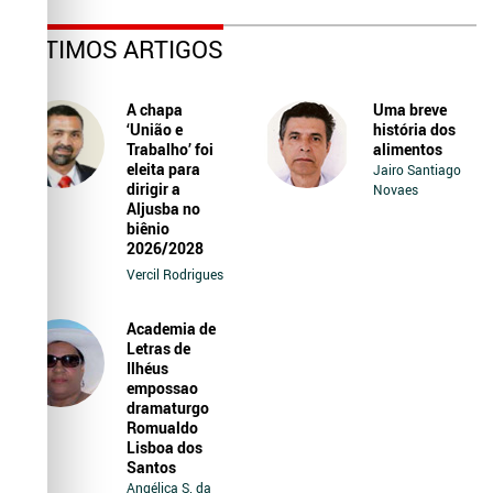
ÚLTIMOS ARTIGOS
A chapa
Uma breve
‘União e
história dos
Trabalho’ foi
alimentos
eleita para
Jairo Santiago
dirigir a
Novaes
Aljusba no
biênio
2026/2028
Vercil Rodrigues
Academia de
Letras de
Ilhéus
empossao
dramaturgo
Romualdo
Lisboa dos
Santos
Angélica S. da