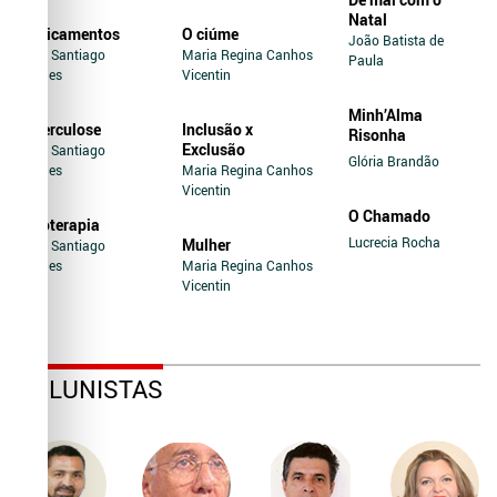
Natal
Medicamentos
O ciúme
João Batista de
Jairo Santiago
Maria Regina Canhos
Paula
Novaes
Vicentin
Minh’Alma
Tuberculose
Inclusão x
Risonha
Exclusão
Jairo Santiago
Glória Brandão
Novaes
Maria Regina Canhos
Vicentin
O Chamado
Soroterapia
Lucrecia Rocha
Mulher
Jairo Santiago
Novaes
Maria Regina Canhos
Vicentin
COLUNISTAS