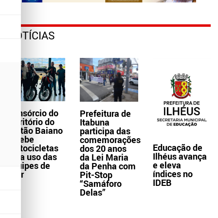
NOTÍCIAS
Consórcio do
Prefeitura de
Território do
Itabuna
Sertão Baiano
participa das
recebe
comemorações
Educação de
motocicletas
dos 20 anos
Ilhéus avança
para uso das
da Lei Maria
e eleva
equipes de
da Penha com
índices no
Ater
Pit-Stop
IDEB
“Samáforo
Delas”