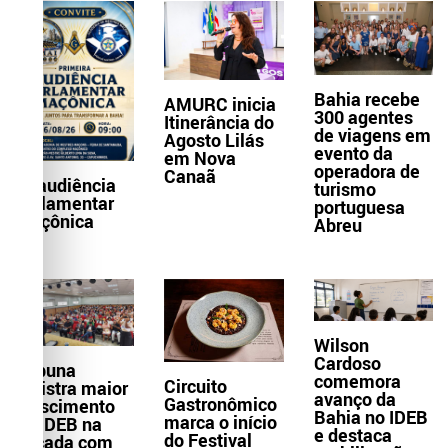
Bahia recebe
AMURC inicia
300 agentes
Itinerância do
de viagens em
Agosto Lilás
evento da
em Nova
operadora de
Canaã
1ª audiência
turismo
parlamentar
portuguesa
maçônica
Abreu
Wilson
Cardoso
Itabuna
comemora
Circuito
registra maior
avanço da
Gastronômico
crescimento
Bahia no IDEB
marca o início
do IDEB na
e destaca
do Festival
década com