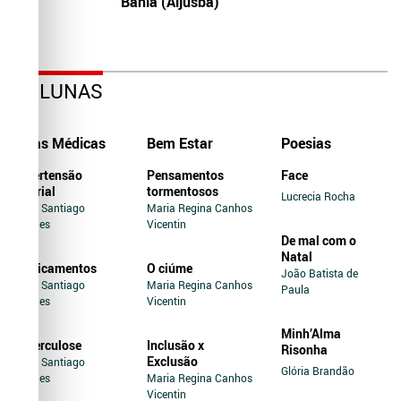
Bahia (Aljusba)
COLUNAS
Dicas Médicas
Bem Estar
Poesias
Hipertensão
Pensamentos
Face
Arterial
tormentosos
Lucrecia Rocha
Jairo Santiago
Maria Regina Canhos
Novaes
Vicentin
De mal com o
Natal
Medicamentos
O ciúme
João Batista de
Jairo Santiago
Maria Regina Canhos
Paula
Novaes
Vicentin
Minh’Alma
Tuberculose
Inclusão x
Risonha
Exclusão
Jairo Santiago
Glória Brandão
Novaes
Maria Regina Canhos
Vicentin