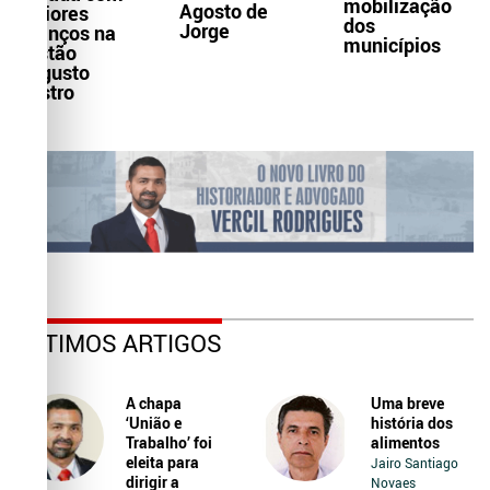
mobilização
Agosto de
maiores
dos
Jorge
avanços na
municípios
gestão
Augusto
Castro
ÚLTIMOS ARTIGOS
A chapa
Uma breve
‘União e
história dos
Trabalho’ foi
alimentos
eleita para
Jairo Santiago
dirigir a
Novaes