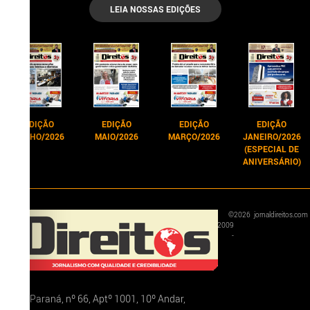
LEIA NOSSAS EDIÇÕES
EDIÇÃO
EDIÇÃO
EDIÇÃO
EDIÇÃO
JUNHO/2026
MAIO/2026
MARÇO/2026
JANEIRO/2026
(ESPECIAL DE
ANIVERSÁRIO)
©
2026
jornaldireitos.com
2009
-
Rua Paraná, nº 66, Aptº 1001, 10º Andar,